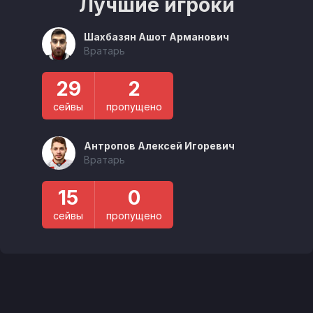
Лучшие игроки
Шахбазян Ашот Арманович
Вратарь
29
2
сейвы
пропущено
Антропов Алексей Игоревич
Вратарь
15
0
сейвы
пропущено