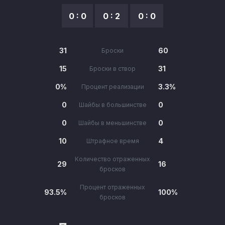
0 : 0
0 : 2
0 : 0
31
60
Броски
15
31
Броски в створ
0%
3.3%
Процент реализации
0
0
Шайбы в большинстве
0
0
Шайбы в меньшинстве
10
4
Штрафное время
Количество отраженных
29
16
бросков
Процент отраженных
93.5%
100%
бросков