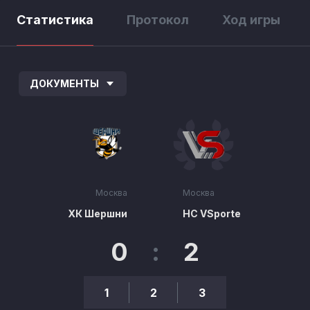
Статистика
Протокол
Ход игры
ДОКУМЕНТЫ
Москва
Москва
ХК Шершни
HC VSporte
0
:
2
1
2
3