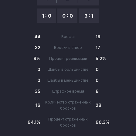
1 : 0
0 : 0
3 : 1
44
19
Броски
32
17
Броски в створ
9%
5.2%
Процент реализации
0
0
Шайбы в большинстве
0
0
Шайбы в меньшинстве
35
8
Штрафное время
Количество отраженных
16
28
бросков
Процент отраженных
94.1%
90.3%
бросков