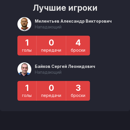
Лучшие игроки
Мелентьев Александр Викторович
Нападающий
1
0
4
голы
передачи
броски
Байков Сергей Леонидович
Нападающий
1
0
3
голы
передачи
броски