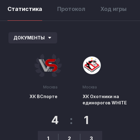
Статистика
Протокол
Ход игры
ДОКУМЕНТЫ
Москва
Москва
ХК ВСпорте
ХК Охотники на
единорогов WHITE
4
:
1
1
2
3