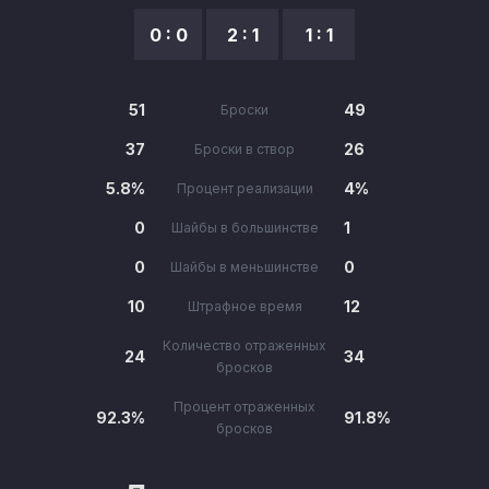
0 : 0
2 : 1
1 : 1
51
49
Броски
37
26
Броски в створ
5.8%
4%
Процент реализации
0
1
Шайбы в большинстве
0
0
Шайбы в меньшинстве
10
12
Штрафное время
Количество отраженных
24
34
бросков
Процент отраженных
92.3%
91.8%
бросков