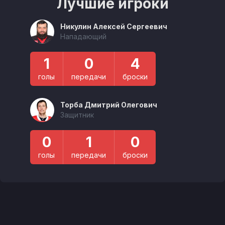
Лучшие игроки
Никулин Алексей Сергеевич
Нападающий
1
0
4
голы
передачи
броски
Торба Дмитрий Олегович
Защитник
0
1
0
голы
передачи
броски