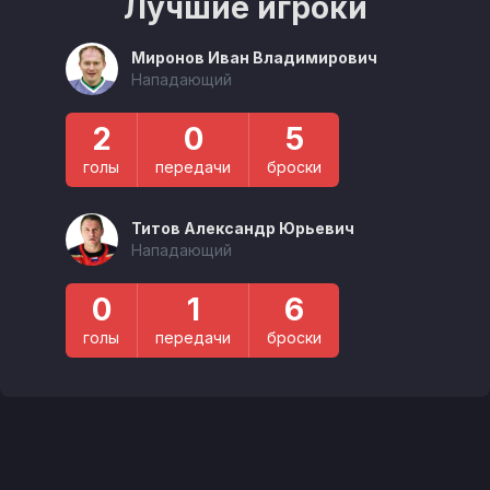
Лучшие игроки
Миронов Иван Владимирович
Нападающий
2
0
5
голы
передачи
броски
Титов Александр Юрьевич
Нападающий
0
1
6
голы
передачи
броски