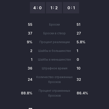
4 : 0
1 : 2
0 : 1
55
51
Броски
37
27
Броски в створ
9%
5.8%
Процент реализации
2
1
Шайбы в большинстве
1
0
Шайбы в меньшинстве
36
10
Штрафное время
Количество отраженных
24
32
бросков
Процент отраженных
88.8%
86.4%
бросков