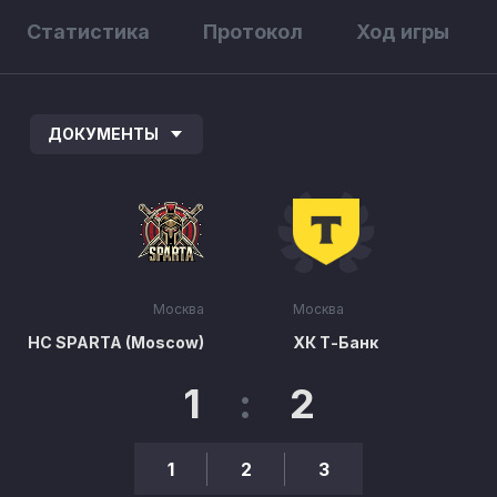
Статистика
Протокол
Ход игры
ДОКУМЕНТЫ
Москва
Москва
HC SPARTA (Moscow)
ХК Т-Банк
1
:
2
1
2
3