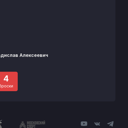
адислав Алексеевич
4
броски