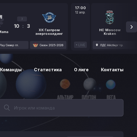
17:00
12 апр.
3
10
:
3
1
ХК Газпром
HC Moscow
 Mama
энергохолдинг
Kraken
LIVE
lay Север гл.
Сезон 2025-2026
ЛДС Айсберг тр.
Команды
Статистика
О лиге
Контакты