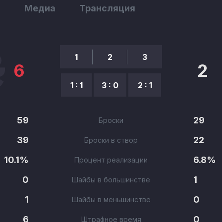
ы
Медиа
Трансляция
1
2
3
6
2
1 : 1
3 : 0
2 : 1
59
29
Броски
39
22
Броски в створ
10.1%
6.8%
Процент реализации
0
1
Шайбы в большинстве
1
0
Шайбы в меньшинстве
6
0
Штрафное время