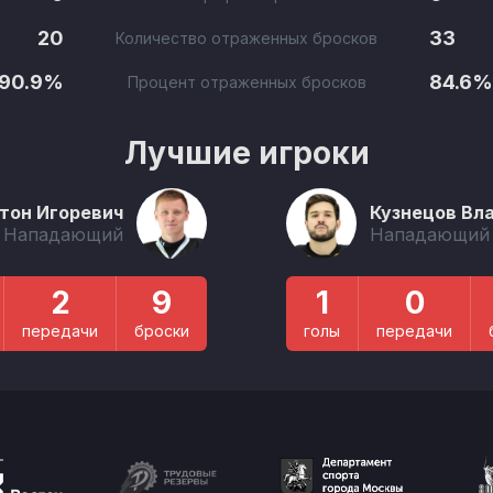
20
33
Количество отраженных бросков
90.9%
84.6%
Процент отраженных бросков
Лучшие игроки
тон Игоревич
Кузнецов Вл
Нападающий
Нападающий
2
9
1
0
передачи
броски
голы
передачи