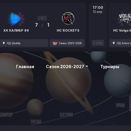
17:00
12 апр.
3
7
:
1
ХК КАЛИБР 89
HC ROCKETS
HC Volga
LIVE
ЛД Шайба
Сезон 2025-2026
ЛД Arena P
Главная
Сезон 2026-2027
Турниры