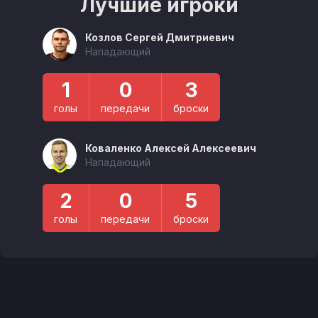
Лучшие игроки
Козлов Сергей Дмитриевич
Нападающий
1
0
3
голы
передачи
броски
Коваленко Алексей Алексеевич
Нападающий
2
0
5
голы
передачи
броски