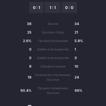
0 : 1
1 : 1
0 : 0
38
34
Броски
25
21
Броски в створ
2.6%
5.8%
Процент реализации
0
1
Шайбы в большинстве
0
0
Шайбы в меньшинстве
8
10
Штрафное время
Количество отраженных
19
24
бросков
Процент отраженных
90.4%
96%
бросков