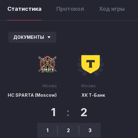
Статистика
Протокол
Ход игры
ДОКУМЕНТЫ
Москва
Москва
HC SPARTA (Moscow)
ХК Т-Банк
1
:
2
1
2
3