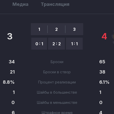
ы
Медиа
Трансляция
1
2
3
3
4
0 : 1
2 : 2
1 : 1
34
65
Броски
21
38
Броски в створ
8.8%
6.1%
Процент реализации
1
1
Шайбы в большинстве
0
0
Шайбы в меньшинстве
6
4
Штрафное время