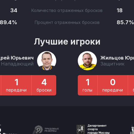
34
18
Количество отраженных бросков
89.4%
85.7
Процент отраженных бросков
Лучшие игроки
дрей Юрьевич
Жильцов Юри
Нападающий
Защитник
1
4
1
0
передачи
броски
голы
передачи