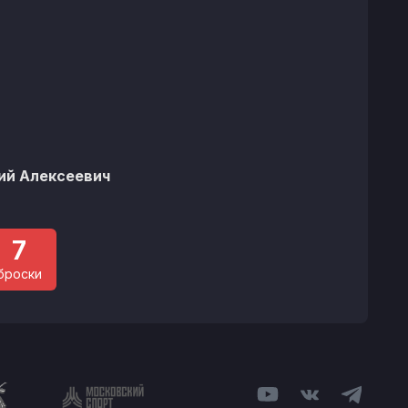
%
й Алексеевич
7
броски