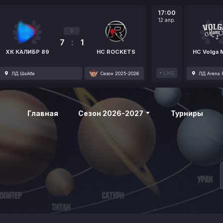
17:00
12 апр.
3
7
:
1
ХК КАЛИБР 89
HC ROCKETS
HC Volga
LIVE
ЛД Шайба
Сезон 2025-2026
ЛД Arena P
Главная
Сезон 2026-2027
Турниры