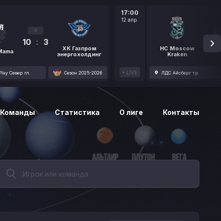
17:00
12 апр.
3
10
:
3
1
ХК Газпром
HC Moscow
 Mama
энергохолдинг
Kraken
LIVE
lay Север гл.
Сезон 2025-2026
ЛДС Айсберг тр.
Команды
Статистика
О лиге
Контакты