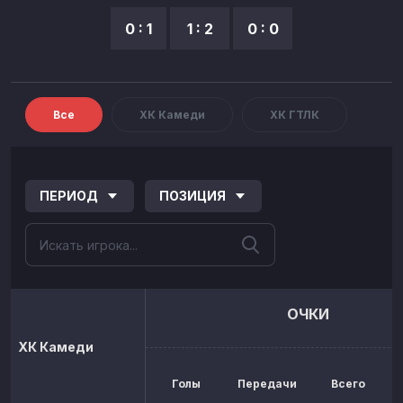
0 : 1
1 : 2
0 : 0
Все
ХК Камеди
ХК ГТЛК
ПЕРИОД
ПОЗИЦИЯ
ОЧКИ
ХК Камеди
Голы
Передачи
Всего
р