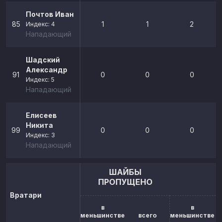
Почтов Иван
85
1
1
2
Индекс: 4
Нападающий
Шадский
Александр
91
0
0
0
Индекс: 5
Нападающий
Елисеев
Никита
99
0
0
0
Индекс: 3
Нападающий
ШАЙБЫ
ПРОПУЩЕНО
Вратари
в
в
меньшинстве
всего
меньшинстве