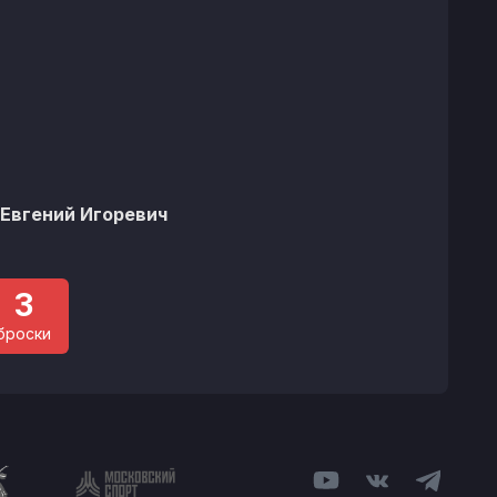
Евгений Игоревич
3
броски