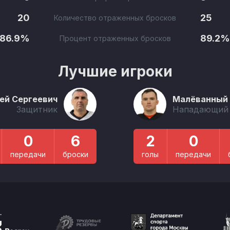
20
25
Количество отраженных бросков
86.9%
89.2%
Процент отраженных бросков
Лучшие игроки
ей Сергеевич
Малёванный 
Защитник
Нападающий
0
6
2
0
передачи
броски
голы
передачи