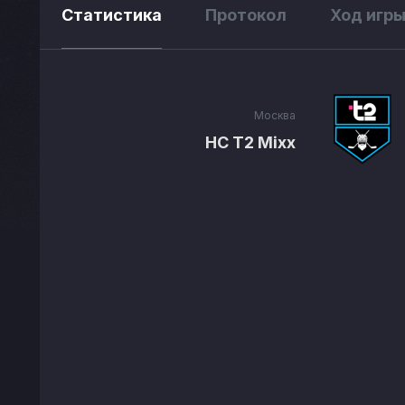
Статистика
Протокол
Ход игр
Москва
HC T2 Mixx