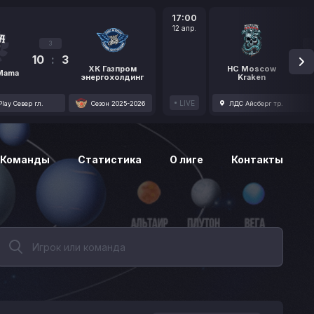
17:00
12 апр.
3
10
:
3
1
ХК Газпром
HC Moscow
 Mama
энергохолдинг
Kraken
LIVE
lay Север гл.
Сезон 2025-2026
ЛДС Айсберг тр.
Команды
Статистика
О лиге
Контакты