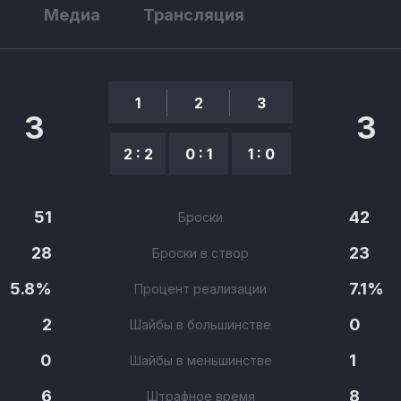
ы
Медиа
Трансляция
1
2
3
3
3
2 : 2
0 : 1
1 : 0
51
42
Броски
28
23
Броски в створ
5.8%
7.1%
Процент реализации
2
0
Шайбы в большинстве
0
1
Шайбы в меньшинстве
6
8
Штрафное время