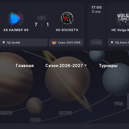
17:00
12 апр.
3
7
:
1
ХК КАЛИБР 89
HC ROCKETS
HC Volga
LIVE
ЛД Шайба
Сезон 2025-2026
ЛД Arena P
Главная
Сезон 2026-2027
Турниры