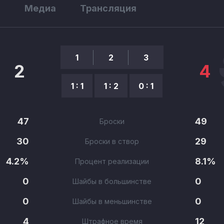
ы
Медиа
Трансляция
1
2
3
2
4
1 : 1
1 : 2
0 : 1
47
49
Броски
30
29
Броски в створ
4.2%
8.1%
Процент реализации
0
0
Шайбы в большинстве
0
0
Шайбы в меньшинстве
4
12
Штрафное время