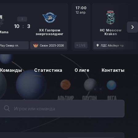
17:00
12 апр.
3
10
:
3
1
ХК Газпром
HC Moscow
 Mama
энергохолдинг
Kraken
LIVE
lay Север гл.
Сезон 2025-2026
ЛДС Айсберг тр.
Команды
Статистика
О лиге
Контакты