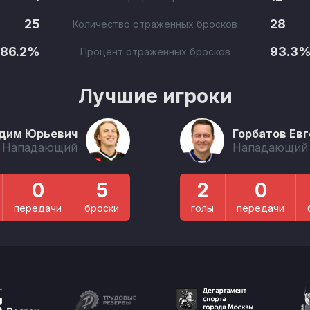
25
28
Количество отраженных бросков
86.2%
93.3
Процент отраженных бросков
Лучшие игроки
дим Юрьевич
Горбатов Ев
Нападающий
Нападающий
0
5
2
0
передачи
броски
голы
передачи