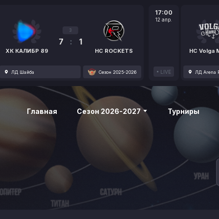
17:00
12 апр.
3
7
:
1
ХК КАЛИБР 89
HC ROCKETS
HC Volga
LIVE
ЛД Шайба
Сезон 2025-2026
ЛД Arena P
Главная
Сезон 2026-2027
Турниры