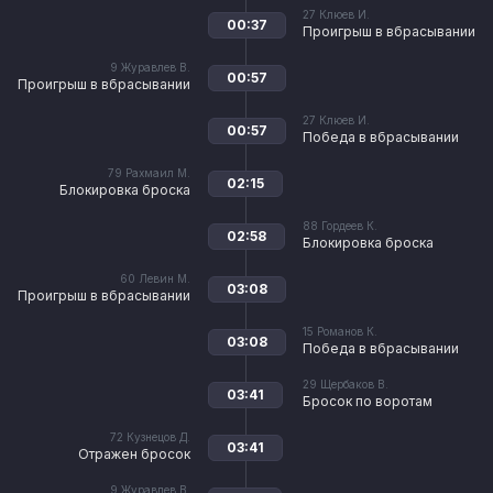
27
Клюев И.
00:37
Проигрыш в вбрасывании
9
Журавлев В.
00:57
Проигрыш в вбрасывании
27
Клюев И.
00:57
Победа в вбрасывании
79
Рахмаил М.
02:15
Блокировка броска
88
Гордеев К.
02:58
Блокировка броска
60
Левин М.
03:08
Проигрыш в вбрасывании
15
Романов К.
03:08
Победа в вбрасывании
29
Щербаков В.
03:41
Бросок по воротам
72
Кузнецов Д.
03:41
Отражен бросок
9
Журавлев В.