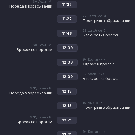
60
Левин М.
11:27
Победа в вбрасывании
72
Салтыков М.
11:27
Проигрыш в вбрасывании
29
Щербаков В.
11:48
Блокировка броска
60
Левин М.
12:09
Бросок по воротам
94
Корчагин И.
12:09
Отражен бросок
52
Костючик С.
12:09
Блокировка броска
9
Журавлев В.
12:13
Победа в вбрасывании
15
Романов К.
12:13
Проигрыш в вбрасывании
9
Журавлев В.
12:21
Бросок по воротам
94
Корчагин И.
12:21