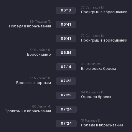
72
Салтыков М.
06:13
Проигрыш в вбрасывании
88
Федосов П.
06:41
Победа в вбрасывании
72
Салтыков М.
06:41
Проигрыш в вбрасывании
77
Милейко В.
06:54
Бросок мимо
35
Стишенко В.
07:14
Блокировка броска
77
Милейко В.
07:23
Бросок по воротам
94
Корчагин И.
07:23
Отражен бросок
60
Левин М.
07:24
Проигрыш в вбрасывании
15
Романов К.
07:24
Победа в вбрасывании