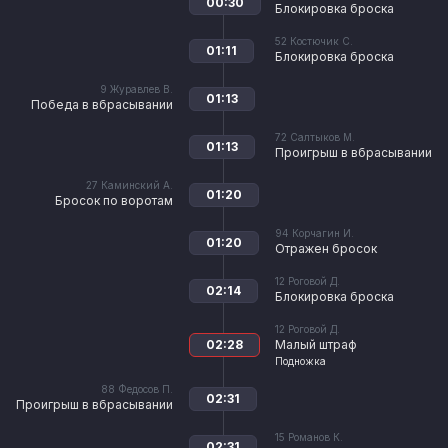
00:30
Блокировка броска
52
Костючик С.
01:11
Блокировка броска
9
Журавлев В.
01:13
Победа в вбрасывании
72
Салтыков М.
01:13
Проигрыш в вбрасывании
27
Каминский А.
01:20
Бросок по воротам
94
Корчагин И.
01:20
Отражен бросок
12
Роговой Д.
02:14
Блокировка броска
12
Роговой Д.
02:28
Малый штраф
Подножка
88
Федосов П.
02:31
Проигрыш в вбрасывании
15
Романов К.
02:31