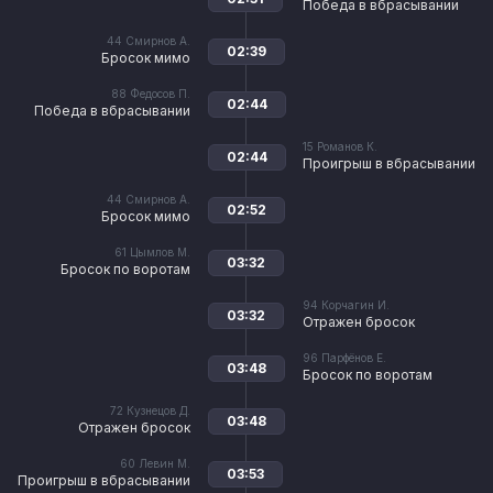
Победа в вбрасывании
44
Смирнов А.
02:39
Бросок мимо
88
Федосов П.
02:44
Победа в вбрасывании
15
Романов К.
02:44
Проигрыш в вбрасывании
44
Смирнов А.
02:52
Бросок мимо
61
Цымлов М.
03:32
Бросок по воротам
94
Корчагин И.
03:32
Отражен бросок
96
Парфёнов Е.
03:48
Бросок по воротам
72
Кузнецов Д.
03:48
Отражен бросок
60
Левин М.
03:53
Проигрыш в вбрасывании