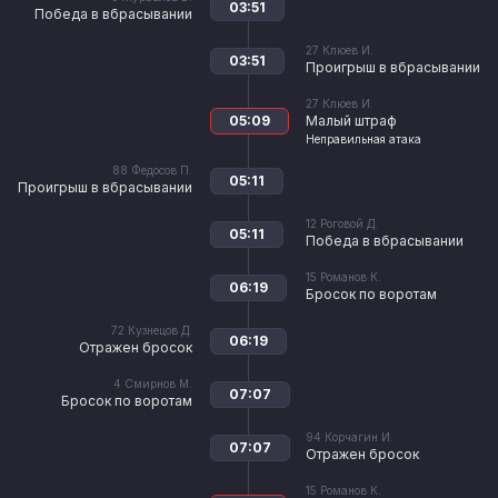
03:51
Победа в вбрасывании
27
Клюев И.
03:51
Проигрыш в вбрасывании
27
Клюев И.
05:09
Малый штраф
Неправильная атака
88
Федосов П.
05:11
Проигрыш в вбрасывании
12
Роговой Д.
05:11
Победа в вбрасывании
15
Романов К.
06:19
Бросок по воротам
72
Кузнецов Д.
06:19
Отражен бросок
4
Смирнов М.
07:07
Бросок по воротам
94
Корчагин И.
07:07
Отражен бросок
15
Романов К.