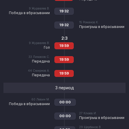
9
Журавлев В.
19:32
Победа в вбрасывании
15
Романов К.
19:32
Проигрыш в вбрасывании
2:3
9
Журавлев В.
19:59
Гол
33
Лимасов С.
19:59
Передача
44
Смирнов А.
19:59
Передача
3 период
60
Левин М.
00:00
Победа в вбрасывании
27
Клюев И.
00:00
Проигрыш в вбрасывании
29
Щербаков В.