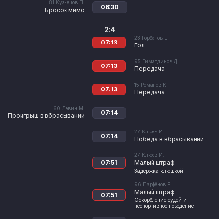
81
Кузнецов П.
06:30
Бросок мимо
2:4
23
Горбатов Е.
07:13
Гол
95
Гиматдинов Д.
07:13
Передача
15
Романов К.
07:13
Передача
60
Левин М.
07:14
Проигрыш в вбрасывании
27
Клюев И.
07:14
Победа в вбрасывании
27
Клюев И.
07:51
Малый штраф
Задержка клюшкой
96
Парфёнов Е.
Малый штраф
07:51
Оскорбление судей и
неспортивное поведение