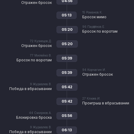
04:56
Отражен бросок
15
Романов К.
05:13
Бросок мимо
96
Парфёнов Е.
05:20
Бросок по воротам
72
Кузнецов Д.
05:20
Отражен бросок
77
Милейко В.
05:39
Бросок по воротам
94
Корчагин И.
05:39
Отражен бросок
9
Журавлев В.
05:42
Победа в вбрасывании
27
Клюев И.
05:42
Проигрыш в вбрасывании
44
Смирнов А.
05:56
Блокировка броска
9
Журавлев В.
06:13
Победа в вбрасывании