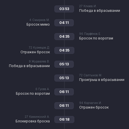
27
Клюев И.
03:53
Победа в вбрасывании
4
Смирнов М.
04:11
Бросок мимо
96
Парфёнов Е.
04:35
Бросок по воротам
72
Кузнецов Д.
04:35
Отражен бросок
9
Журавлев В.
05:13
Победа в вбрасывании
72
Салтыков М.
05:13
Проигрыш в вбрасывании
6
Гусев А.
06:11
Бросок по воротам
94
Корчагин И.
06:11
Отражен бросок
27
Каминский А.
06:18
Блокировка броска