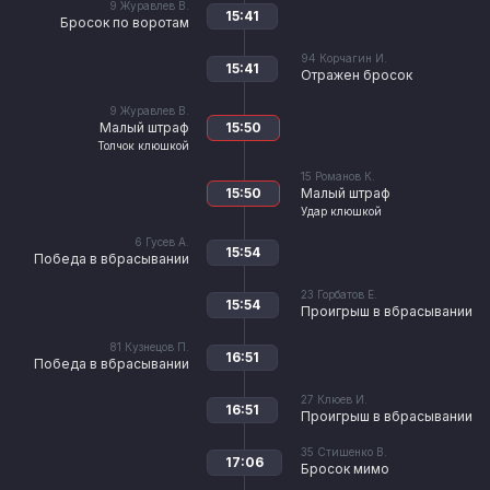
9
Журавлев В.
15:41
Бросок по воротам
94
Корчагин И.
15:41
Отражен бросок
9
Журавлев В.
Малый штраф
15:50
Толчок клюшкой
15
Романов К.
15:50
Малый штраф
Удар клюшкой
6
Гусев А.
15:54
Победа в вбрасывании
23
Горбатов Е.
15:54
Проигрыш в вбрасывании
81
Кузнецов П.
16:51
Победа в вбрасывании
27
Клюев И.
16:51
Проигрыш в вбрасывании
35
Стишенко В.
17:06
Бросок мимо