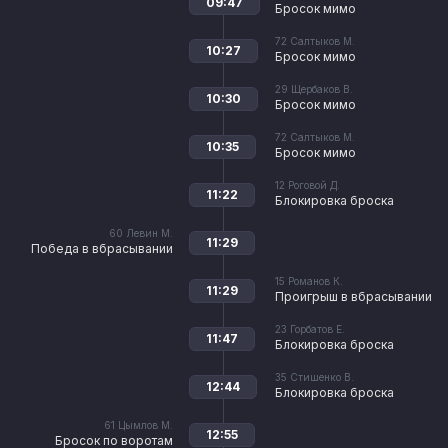
09:47
Бросок мимо
72
Салтыков М.
10:27
Бросок мимо
29
Щербаков В.
10:30
Бросок мимо
72
Салтыков М.
10:35
Бросок мимо
12
Роговой Д.
11:22
Блокировка броска
60
Левин М.
11:29
Победа в вбрасывании
15
Романов К.
11:29
Проигрыш в вбрасывании
23
Горбатов Е.
11:47
Блокировка броска
35
Стишенко В.
12:44
Блокировка броска
61
Цымлов М.
12:55
Бросок по воротам