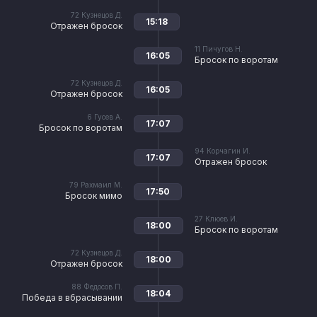
72
Кузнецов Д.
15:18
Отражен бросок
11
Пичугов Н.
16:05
Бросок по воротам
72
Кузнецов Д.
16:05
Отражен бросок
6
Гусев А.
17:07
Бросок по воротам
94
Корчагин И.
17:07
Отражен бросок
79
Рахмаил М.
17:50
Бросок мимо
27
Клюев И.
18:00
Бросок по воротам
72
Кузнецов Д.
18:00
Отражен бросок
88
Федосов П.
18:04
Победа в вбрасывании