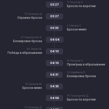
11
Пичугов Н.
03:27
Бросок по воротам
72
Кузнецов Д.
03:27
Отражен бросок
2
Гненков С.
03:33
Бросок мимо
27
Каминский А.
04:04
Блокировка броска
60
Левин М.
04:10
Победа в вбрасывании
15
Романов К.
04:10
Проигрыш в вбрасывании
29
Щербаков В.
04:31
Блокировка броска
61
Цымлов М.
04:35
Бросок мимо
95
Гиматдинов Д.
04:56
Бросок по воротам
72
Кузнецов Д.