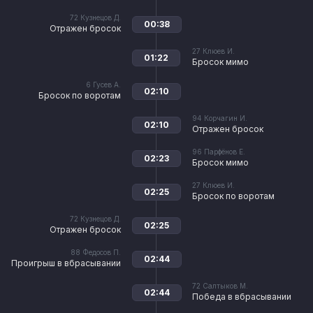
72
Кузнецов Д.
00:38
Отражен бросок
27
Клюев И.
01:22
Бросок мимо
6
Гусев А.
02:10
Бросок по воротам
94
Корчагин И.
02:10
Отражен бросок
96
Парфёнов Е.
02:23
Бросок мимо
27
Клюев И.
02:25
Бросок по воротам
72
Кузнецов Д.
02:25
Отражен бросок
88
Федосов П.
02:44
Проигрыш в вбрасывании
72
Салтыков М.
02:44
Победа в вбрасывании