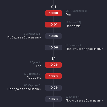
0:1
95
Гиматдинов Д.
10:00
Гол
12
Роговой Д.
10:01
Передача
9
Журавлев В.
10:06
Победа в вбрасывании
15
Романов К.
10:06
Проигрыш в вбрасывании
1:1
6
Гусев А.
10:26
Гол
33
Лимасов С.
10:26
Передача
88
Федосов П.
10:26
Победа в вбрасывании
27
Клюев И.
10:26
Проигрыш в вбрасывании