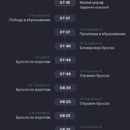
07:35
Малый штраф
Задержка клюшкой
9
Журавлев В.
07:37
Победа в вбрасывании
14
Балабасёв В.
07:37
Проигрыш в вбрасывании
35
Стишенко В.
07:40
Блокировка броска
6
Гусев А.
07:44
Бросок по воротам
94
Корчагин И.
07:44
Отражен бросок
44
Смирнов А.
08:20
Бросок по воротам
94
Корчагин И.
08:20
Отражен бросок
9
Журавлев В.
08:25
Бросок по воротам
94
Корчагин И.
08:25