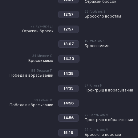
Отражен бросок
23
Горбатов Е.
12:57
Бросок по воротам
72
Кузнецов Д.
12:57
Отражен бросок
15
Романов К.
13:07
Бросок мимо
34
Милеев С.
14:20
Бросок мимо
88
Федосов П.
14:35
Победа в вбрасывании
27
Клюев И.
14:35
Проигрыш в вбрасывании
60
Левин М.
14:56
Победа в вбрасывании
72
Салтыков М.
14:56
Проигрыш в вбрасывании
72
Салтыков М.
15:18
Бросок по воротам