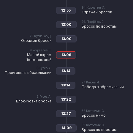
94
Корчагин И.
12:55
Отражен бросок
96
Парфёнов Е.
13:00
Бросок по воротам
72
Кузнецов Д.
13:00
Отражен бросок
9
Журавлев В.
Малый штраф
13:09
Толчок клюшкой
6
Гусев А.
13:14
Проигрыш в вбрасывании
27
Клюев И.
13:14
Победа в вбрасывании
6
Гусев А.
13:22
Блокировка броска
52
Костючик С.
13:27
Бросок мимо
52
Костючик С.
14:09
Бросок по воротам