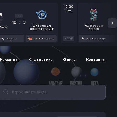
17:00
12 апр.
3
10
:
3
1
ХК Газпром
HC Moscow
 Mama
энергохолдинг
Kraken
LIVE
lay Север гл.
Сезон 2025-2026
ЛДС Айсберг тр.
Команды
Статистика
О лиге
Контакты