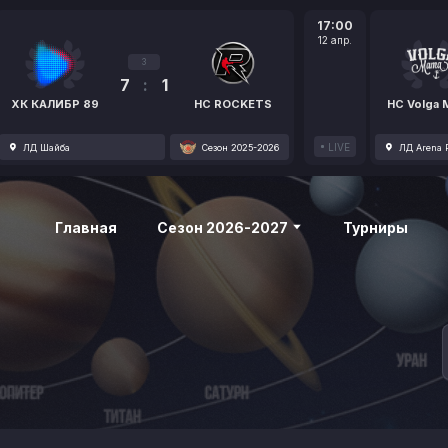
17:00
12 апр.
3
7
:
1
ХК КАЛИБР 89
HC ROCKETS
HC Volga
LIVE
ЛД Шайба
Сезон 2025-2026
ЛД Arena P
Главная
Сезон 2026-2027
Турниры