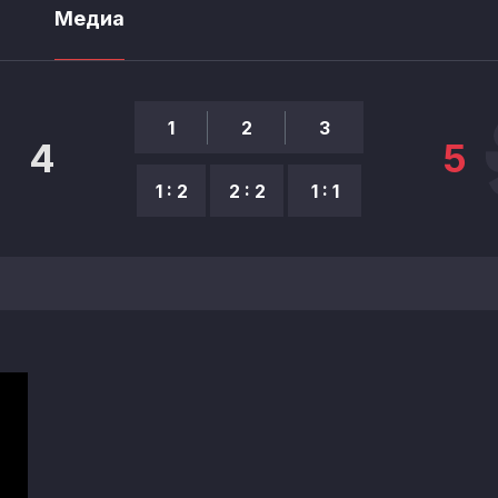
ы
Медиа
1
2
3
4
5
1 : 2
2 : 2
1 : 1