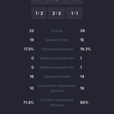
1 : 2
2 : 2
1 : 1
23
26
Броски
19
15
Броски в створ
17.3%
19.2%
Процент реализации
0
1
Шайбы в большинстве
0
1
Шайбы в меньшинстве
16
14
Штрафное время
Количество отраженных
10
16
бросков
Процент отраженных
71.4%
80%
бросков