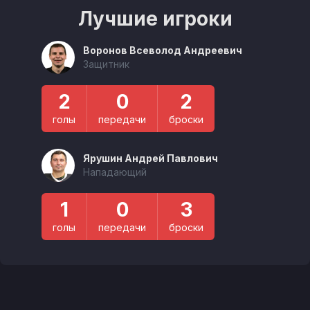
Лучшие игроки
Воронов Всеволод Андреевич
Защитник
2
0
2
голы
передачи
броски
Ярушин Андрей Павлович
Нападающий
1
0
3
голы
передачи
броски