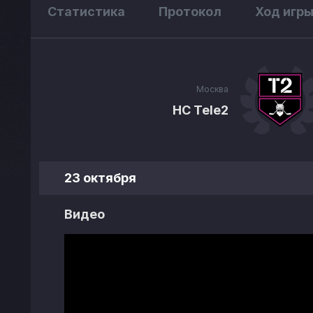
Статистика
Протокол
Ход игр
Москва
HC Tele2
23 октября
Видео