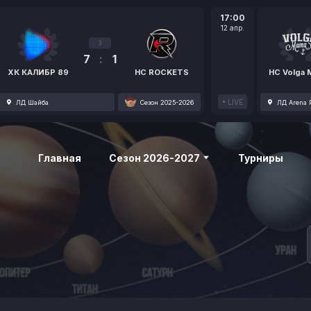
17:00
12 апр.
3
7
:
1
ХК КАЛИБР 89
HC ROCKETS
HC Volga
LIVE
ЛД Шайба
Сезон 2025-2026
ЛД Arena P
Главная
Сезон 2026-2027
Турниры