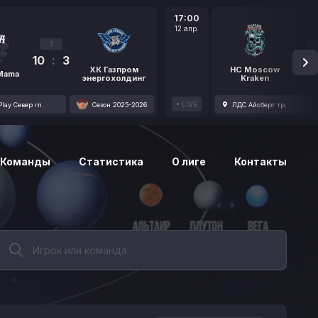
17:00
12 апр.
3
10
:
3
1
ХК Газпром
HC Moscow
 Mama
энергохолдинг
Kraken
LIVE
lay Север гл.
Сезон 2025-2026
ЛДС Айсберг тр.
Команды
Статистика
О лиге
Контакты