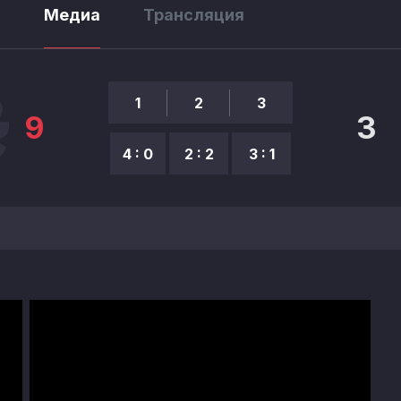
ы
Медиа
Трансляция
1
2
3
9
3
4 : 0
2 : 2
3 : 1