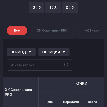
3 : 2
1 : 3
0 : 2
Все
ХК Сокольники PRO
ХК Витязи
ПЕРИОД
ПОЗИЦИЯ
ОЧКИ
ХК Сокольники
PRO
Голы
Передачи
Всего
р