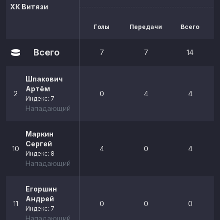
ХК Витязи
Голы
Передачи
Всего
р
Всего
7
7
14
Шпакович
Артём
2
0
4
4
Индекс: 7
Нападающий
Маркин
Сергей
10
4
0
4
Индекс: 8
Нападающий
Егоршин
Андрей
11
0
0
0
Индекс: 7
Нападающий