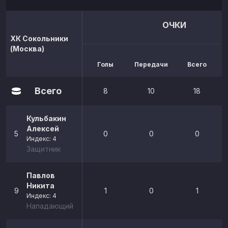
ОЧКИ
ХК Сокольники
(Москва)
Голы
Передачи
Всего
р
Всего
8
10
18
Кульбакин
Алексей
5
0
0
0
Индекс: 4
Защитник
Павлов
Никита
9
1
0
1
Индекс: 4
Нападающий