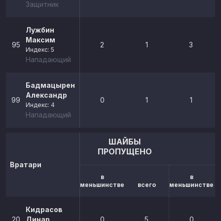
Защитник
Лужбин
Максим
95
2
1
3
Индекс: 5
Нападающий
Бадмацыренов
Александр
99
0
1
1
Индекс: 4
Нападающий
ШАЙБЫ
ПРОПУЩЕНО
Вратари
в
в
меньшинстве
всего
меньшинстве
Кидрасов
20
Динар
0
5
0