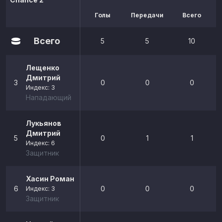
Голы
Передачи
Всего
р
Всего
5
5
10
Лещенко
Дмитрий
3
0
0
0
Индекс: 3
Нападающий
Лукьянов
Дмитрий
5
0
1
1
Индекс: 6
Защитник
Хасин Роман
6
0
0
0
Индекс: 3
Защитник