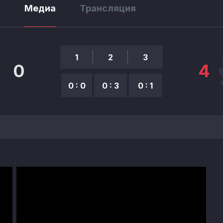
ы
Медиа
Трансляция
1
2
3
0
4
0 : 0
0 : 3
0 : 1