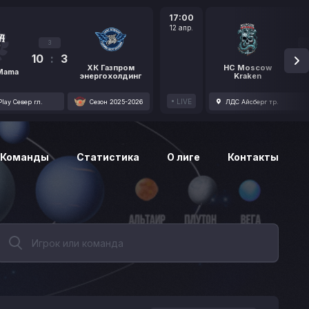
17:00
12 апр.
3
10
:
3
1
ХК Газпром
HC Moscow
 Mama
энергохолдинг
Kraken
LIVE
lay Север гл.
Сезон 2025-2026
ЛДС Айсберг тр.
Команды
Статистика
О лиге
Контакты