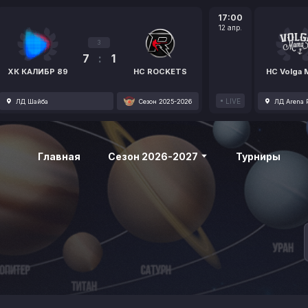
17:00
12 апр.
3
7
:
1
ХК КАЛИБР 89
HC ROCKETS
HC Volga
LIVE
ЛД Шайба
Сезон 2025-2026
ЛД Arena P
Главная
Сезон 2026-2027
Турниры