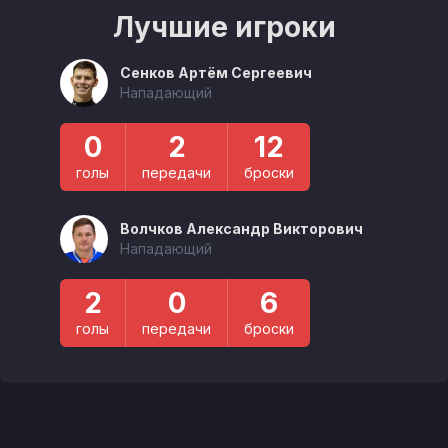
Лучшие игроки
Сенков Артём Сергеевич
Нападающий
0
2
12
голы
передачи
броски
Волчков Александр Викторович
Нападающий
2
0
6
голы
передачи
броски