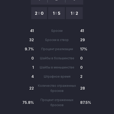
2 : 0
1 : 5
1 : 2
41
41
Броски
32
29
Броски в створ
9.7%
17%
Процент реализации
0
0
Шайбы в большинстве
1
0
Шайбы в меньшинстве
4
2
Штрафное время
Количество отраженных
22
28
бросков
Процент отраженных
75.8%
87.5%
бросков