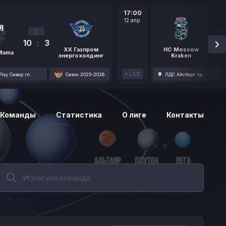
17:00
12 апр.
3
10
:
3
1
ХК Газпром
HC Moscow
 Mama
энергохолдинг
Kraken
LIVE
lay Север гл.
Сезон 2025-2026
ЛДС Айсберг тр.
Команды
Статистика
О лиге
Контакты