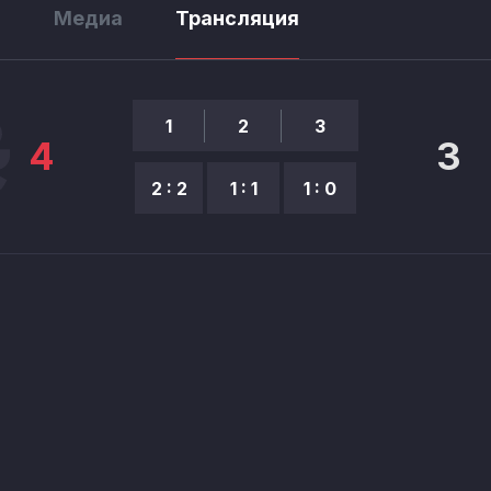
ы
Медиа
Трансляция
1
2
3
4
3
2 : 2
1 : 1
1 : 0