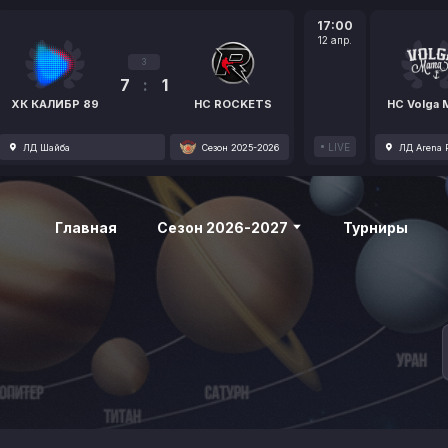
17:00
12 апр.
3
7
:
1
ХК КАЛИБР 89
HC ROCKETS
HC Volga
LIVE
ЛД Шайба
Сезон 2025-2026
ЛД Arena P
Главная
Сезон 2026-2027
Турниры