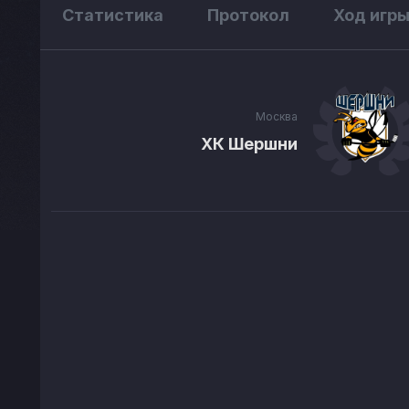
Статистика
Протокол
Ход игр
Москва
ХК Шершни