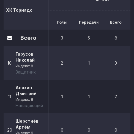
ХК Торнадо
Голы
Передачи
Всего
р
Всего
3
5
8
Гарусов
Николай
10
2
1
3
Индекс: 8
Защитник
Анохин
Дмитрий
11
1
1
2
Индекс: 8
Нападающий
Шерстнёв
Артём
20
0
0
0
Индекс: 6