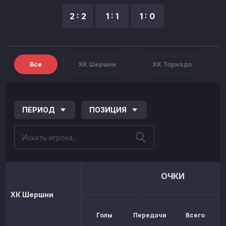
2 : 2
1 : 1
1 : 0
Все
ХК Шершни
ХК Торнадо
ПЕРИОД
ПОЗИЦИЯ
ОЧКИ
ХК Шершни
Голы
Передачи
Всего
р