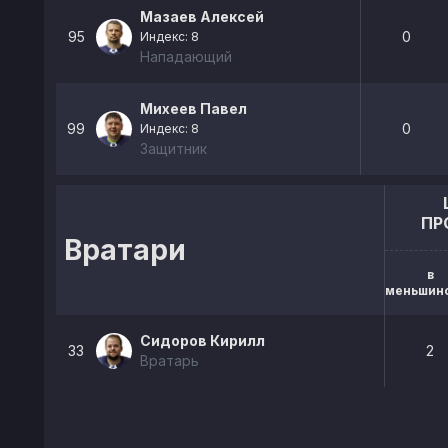
Мазаев Алексей
95
0
Индекс: 8
Нападающий
Михеев Павел
99
0
Индекс: 8
Защитник
ПР
Вратари
в
меньшин
Сидоров Кирилл
33
2
Вратарь