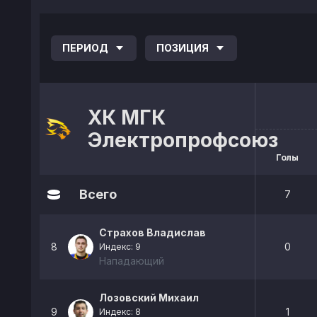
ПЕРИОД
ПОЗИЦИЯ
ХК МГК
Электропрофсоюз
Голы
Всего
7
Страхов Владислав
8
0
Индекс: 9
Нападающий
Лозовский Михаил
9
1
Индекс: 8