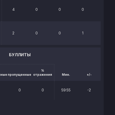
4
0
0
0
0%
2
0
0
1
0%
БУЛЛИТЫ
%
нные
пропущенные
отражения
Мин.
+/-
0
0
59:55
-2