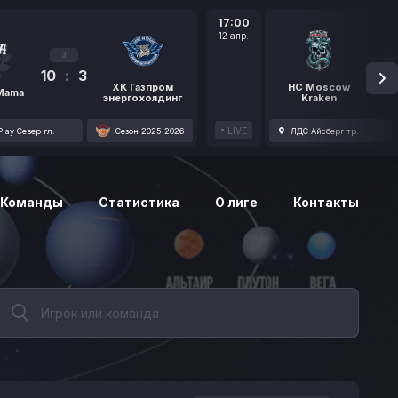
17:00
12 апр.
3
10
:
3
1
ХК Газпром
HC Moscow
 Mama
энергохолдинг
Kraken
LIVE
lay Север гл.
Сезон 2025-2026
ЛДС Айсберг тр.
Команды
Статистика
О лиге
Контакты