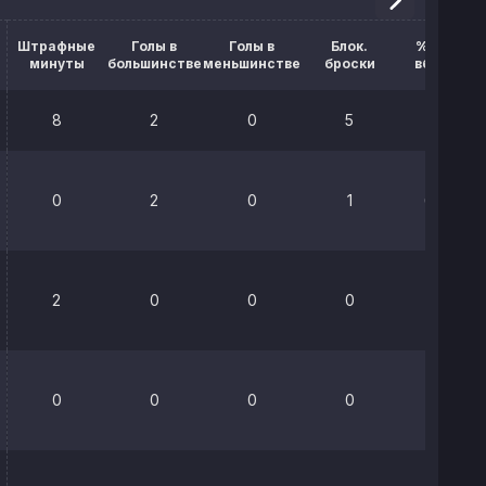
Штрафные
Голы в
Голы в
Блок.
% выигр.
минуты
большинстве
меньшинстве
броски
вбрасыв.
8
2
0
5
75%
0
2
0
1
64.3%
2
0
0
0
100%
0
0
0
0
0%