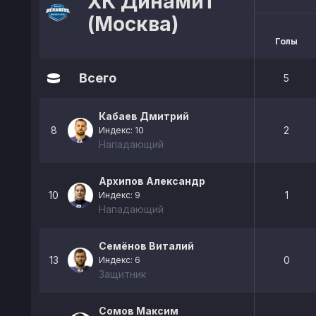
ХК Динамит
(Москва)
Голы
Всего
5
Кабаев Дмитрий
8
2
Индекс: 10
Нападающий
Архипов Александр
10
1
Индекс: 9
Нападающий
Семёнов Виталий
13
0
Индекс: 6
Защитник
Сомов Максим