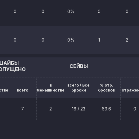
0
0
0%
0
0
0
0
0%
1
2
ШАЙБЫ
СЕЙВЫ
ОПУЩЕНО
в
всего / Все
% отр.
стве
всего
меньшинстве
броски
бросков
отраже
7
2
16 / 23
69.6
0