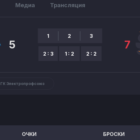
ы
Медиа
Трансляция
1
2
3
5
7
2 : 3
1 : 2
2 : 2
ГК Электропрофсоюз
ОЧКИ
БРОСКИ