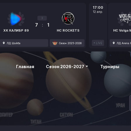
17:00
12 апр.
3
7
:
1
ХК КАЛИБР 89
HC ROCKETS
HC Volga
LIVE
ЛД Шайба
Сезон 2025-2026
ЛД Arena P
Главная
Сезон 2026-2027
Турниры