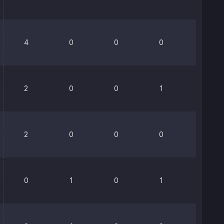
4
0
0
0
0%
2
0
0
1
0%
2
0
0
0
0%
0
1
0
1
0%