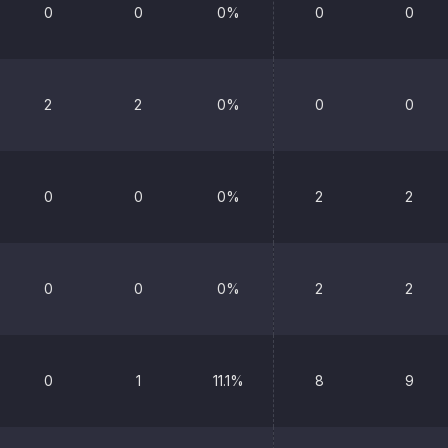
0
0
0%
0
0
2
2
0%
0
0
0
0
0%
2
2
0
0
0%
2
2
0
1
11.1%
8
9