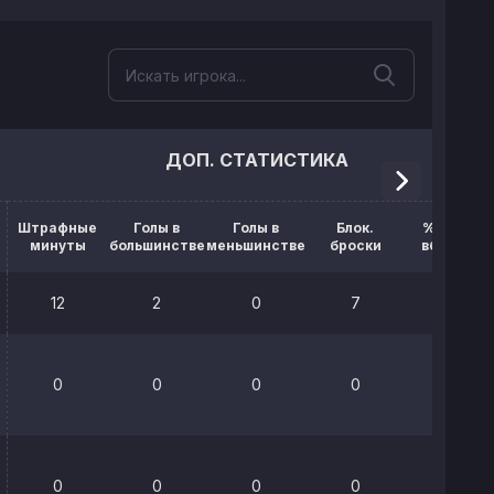
ДОП. СТАТИСТИКА
Штрафные
Голы в
Голы в
Блок.
% выигр.
минуты
большинстве
меньшинстве
броски
вбрасыв.
12
2
0
7
25%
0
0
0
0
33.3%
0
0
0
0
0%