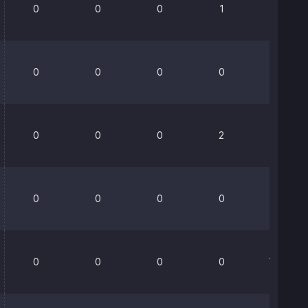
0
0
0
1
0%
0
0
0
0
0%
0
0
0
2
0%
0
0
0
0
75%
0
0
0
0
76.9%