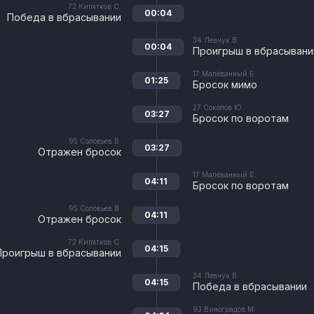
72
Кипятков С.
00:04
Победа в вбрасывании
34
Левчук В.
00:04
Проигрыш в вбрасывани
17
Малёванный Е.
01:25
Бросок мимо
27
Соколов Ю.
03:27
Бросок по воротам
95
Соловьев В.
03:27
Отражен бросок
17
Малёванный Е.
04:11
Бросок по воротам
95
Соловьев В.
04:11
Отражен бросок
72
Кипятков С.
04:15
Проигрыш в вбрасывании
34
Левчук В.
04:15
Победа в вбрасывании
93
Виноградов М.