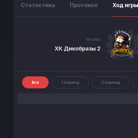
Статистика
Протокол
Ход игр
Москва
ХК Дикобразы 2
Все
1 период
2 период