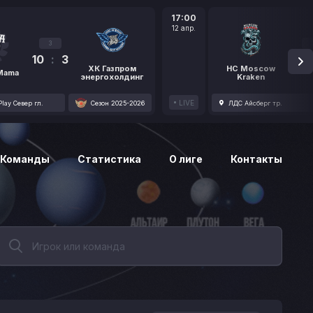
17:00
12 апр.
3
10
:
3
1
ХК Газпром
HC Moscow
 Mama
энергохолдинг
Kraken
LIVE
lay Север гл.
Сезон 2025-2026
ЛДС Айсберг тр.
Команды
Статистика
О лиге
Контакты