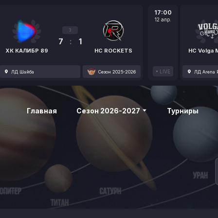
17:00
12 апр.
3
7
:
1
ХК КАЛИБР 89
HC ROCKETS
HC Volga
LIVE
ЛД Шайба
Сезон 2025-2026
ЛД Arena P
Главная
Сезон 2026-2027
Турниры