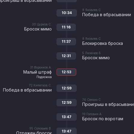
Проигрыш в вбрасывании
8
Яковлев С.
10:34
Победа в вбрасывании
30
Цурков С.
11:16
Бросок мимо
8
Яковлев С.
11:37
Блокировка броска
5
Лихачев Б.
12:31
Бросок мимо
31
Воронков А.
Малый штраф
12:53
Подножка
72
Кипятков С.
12:59
Победа в вбрасывании
76
Сенько С.
12:59
Проигрыш в вбрасывани
19
Головин А.
13:47
Бросок по воротам
95
Соловьев В.
13:47
Отражен бросок