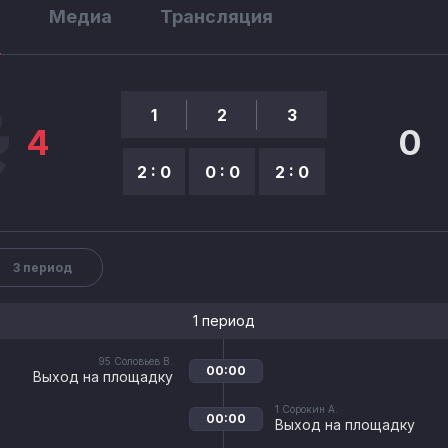
ы
Медиа
Трансляция
1
2
3
4
0
2 : 0
0 : 0
2 : 0
3 период
1 период
95
Соловьев В.
00:00
Выход на площадку
1
Сорокин А.
00:00
Выход на площадку