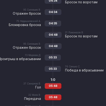
04:34
Бросок по воротам
95
Соловьев В.
04:34
Отражен бросок
75
Недашковский А.
04:35
Блокировка броска
21
Ломоносов В.
04:48
Бросок по воротам
95
Соловьев В.
04:48
Отражен бросок
73
Морозов Д.
05:33
Проигрыш в вбрасывании
76
Сенько С.
05:33
Победа в вбрасывании
1:0
37
Смирнов В.
05:48
Гол
22
Жоля В.
05:48
Передача