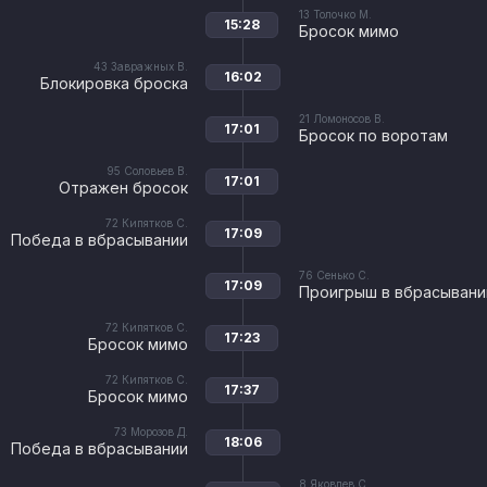
13
Толочко М.
15:28
Бросок мимо
43
Завражных В.
16:02
Блокировка броска
21
Ломоносов В.
17:01
Бросок по воротам
95
Соловьев В.
17:01
Отражен бросок
72
Кипятков С.
17:09
Победа в вбрасывании
76
Сенько С.
17:09
Проигрыш в вбрасывани
72
Кипятков С.
17:23
Бросок мимо
72
Кипятков С.
17:37
Бросок мимо
73
Морозов Д.
18:06
Победа в вбрасывании
8
Яковлев С.