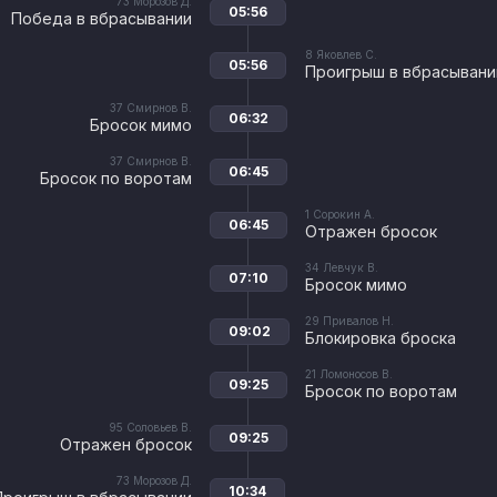
73
Морозов Д.
05:56
Победа в вбрасывании
8
Яковлев С.
05:56
Проигрыш в вбрасывани
37
Смирнов В.
06:32
Бросок мимо
37
Смирнов В.
06:45
Бросок по воротам
1
Сорокин А.
06:45
Отражен бросок
34
Левчук В.
07:10
Бросок мимо
29
Привалов Н.
09:02
Блокировка броска
21
Ломоносов В.
09:25
Бросок по воротам
95
Соловьев В.
09:25
Отражен бросок
73
Морозов Д.
10:34