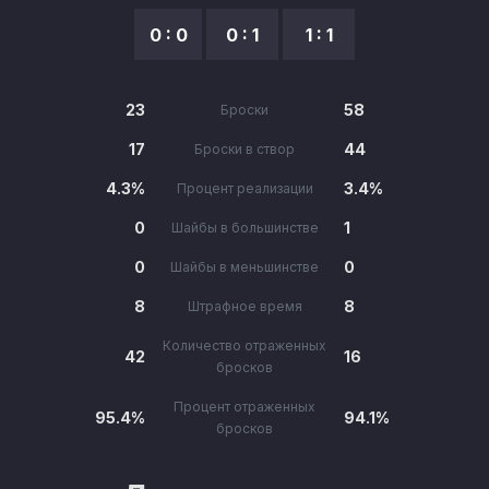
0 : 0
0 : 1
1 : 1
23
58
Броски
17
44
Броски в створ
4.3%
3.4%
Процент реализации
0
1
Шайбы в большинстве
0
0
Шайбы в меньшинстве
8
8
Штрафное время
Количество отраженных
42
16
бросков
Процент отраженных
95.4%
94.1%
бросков