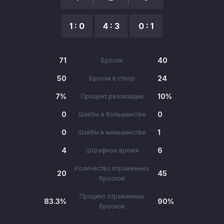
1 : 0
4 : 3
0 : 1
71
40
Броски
50
24
Броски в створ
7%
10%
Процент реализации
0
0
Шайбы в большинстве
0
1
Шайбы в меньшинстве
4
6
Штрафное время
Количество отраженных
20
45
бросков
Процент отраженных
83.3%
90%
бросков