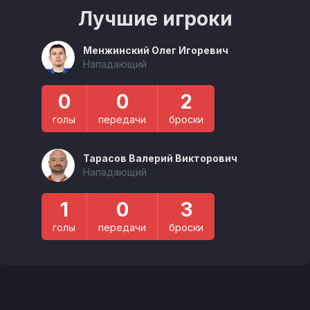
Лучшие игроки
Менжинский Олег Игоревич
Нападающий
0
0
2
голы
передачи
броски
Тарасов Валерий Викторович
Нападающий
1
0
3
голы
передачи
броски