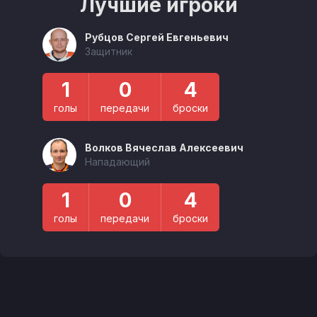
Лучшие игроки
Рубцов Сергей Евгеньевич
Защитник
1
0
4
голы
передачи
броски
Волков Вячеслав Алексеевич
Нападающий
1
0
4
голы
передачи
броски