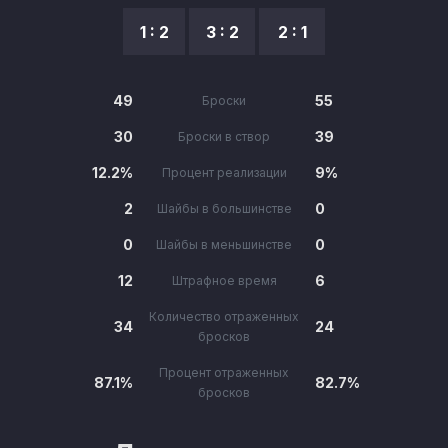
1 : 2
3 : 2
2 : 1
49
55
Броски
30
39
Броски в створ
12.2%
9%
Процент реализации
2
0
Шайбы в большинстве
0
0
Шайбы в меньшинстве
12
6
Штрафное время
Количество отраженных
34
24
бросков
Процент отраженных
87.1%
82.7%
бросков