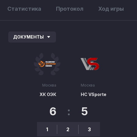
Статистика
Протокол
Ход игры
ДОКУМЕНТЫ
Москва
Москва
ХК ОЭК
HC VSporte
6
:
5
1
2
3