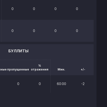
0
0
0
0
0%
0
0
0
0
0%
БУЛЛИТЫ
%
нные
пропущенные
отражения
Мин.
+/-
0
0
60:00
-2