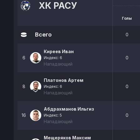
ХК РАСУ
Голы
Всего
0
Киреев Иван
6
0
Индекс: 6
Нападающий
Платонов Артем
8
0
Индекс: 6
Нападающий
Абдрахманов Ильгиз
16
0
Индекс: 5
Нападающий
Мещеряков Максим