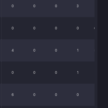
0
0
0
3
0%
0
0
0
0
66.7%
4
0
0
1
52.6%
0
0
0
1
0%
6
0
0
0
0%