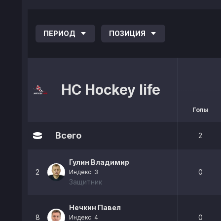
ПЕРИОД
ПОЗИЦИЯ
НС Hockey life
Голы
Всего
2
Гулин Владимир
2
0
Индекс: 3
Защитник
Нечкин Павел
8
0
Индекс: 4