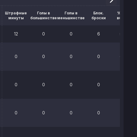
Штрафные
Голы в
Голы в
Блок.
% выигр.
минуты
большинстве
меньшинстве
броски
вбрасыв.
12
0
0
6
58.7%
0
0
0
0
64.3%
0
0
0
0
0%
0
0
0
0
0%