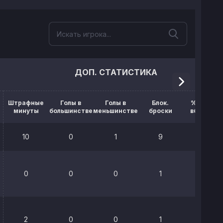
ДОП. СТАТИСТИКА
Штрафные
Голы в
Голы в
Блок.
% выигр.
минуты
большинстве
меньшинстве
броски
вбрасыв.
10
0
1
9
41.3%
0
0
0
1
0%
2
0
0
1
50%