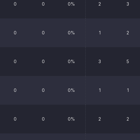
0
0
0%
2
3
0
0
0%
1
2
0
0
0%
3
5
0
0
0%
1
1
0
0
0%
2
2