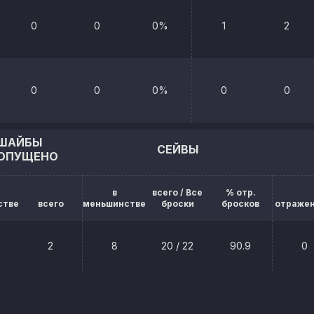
0
0
0%
1
2
0
0
0%
0
0
ШАЙБЫ
СЕЙВЫ
ОПУЩЕНО
в
всего / Все
% отр.
стве
всего
меньшинстве
броски
бросков
отраже
2
8
20 / 22
90.9
0