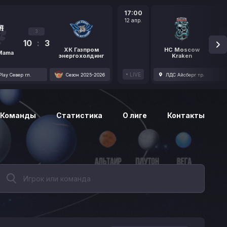
17:00
12 апр.
3
10
:
3
1
ХК Газпром
HC Moscow
 Mama
энергохолдинг
Kraken
LIVE
lay Север гл.
Сезон 2025-2026
ЛДС Айсберг тр.
Команды
Статистика
О лиге
Контакты