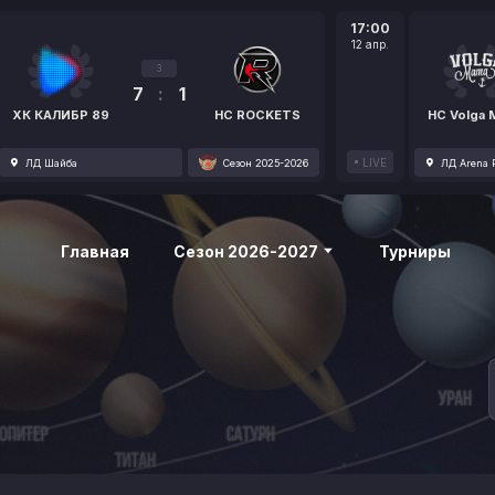
17:00
12 апр.
3
7
:
1
ХК КАЛИБР 89
HC ROCKETS
HC Volga
LIVE
ЛД Шайба
Сезон 2025-2026
ЛД Arena P
Главная
Сезон 2026-2027
Турниры