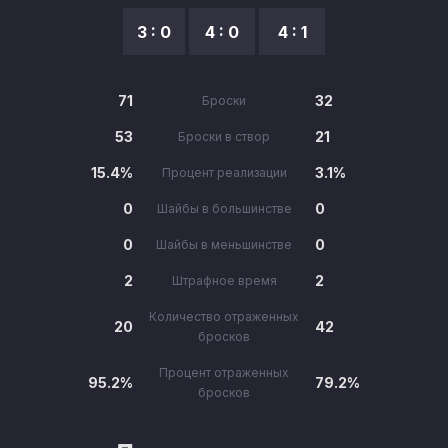
3 : 0
4 : 0
4 : 1
71
32
Броски
53
21
Броски в створ
15.4%
3.1%
Процент реализации
0
0
Шайбы в большинстве
0
0
Шайбы в меньшинстве
2
2
Штрафное время
Количество отраженных
20
42
бросков
Процент отраженных
95.2%
79.2%
бросков