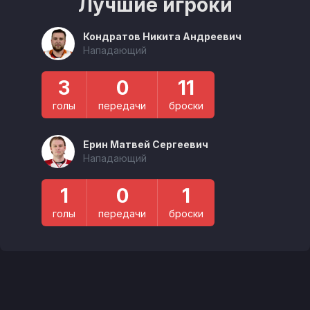
Лучшие игроки
Кондратов Никита Андреевич
Нападающий
3
0
11
голы
передачи
броски
Ерин Матвей Сергеевич
Нападающий
1
0
1
голы
передачи
броски