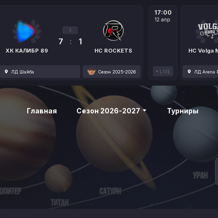
17:00
12 апр.
3
7
:
1
ХК КАЛИБР 89
HC ROCKETS
HC Volga
LIVE
ЛД Шайба
Сезон 2025-2026
ЛД Arena P
Главная
Сезон 2026-2027
Турниры