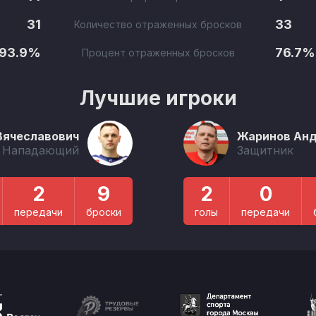
31
33
Количество отраженных бросков
93.9%
76.7%
Процент отраженных бросков
Лучшие игроки
Вячеславович
Жаринов Анд
Нападающий
Защитник
2
9
2
0
передачи
броски
голы
передачи