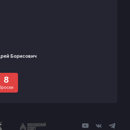
рей Борисович
8
броски