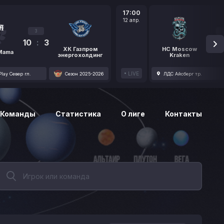
17:00
12 апр.
3
10
:
3
1
ХК Газпром
HC Moscow
 Mama
энергохолдинг
Kraken
LIVE
lay Север гл.
Сезон 2025-2026
ЛДС Айсберг тр.
Команды
Статистика
О лиге
Контакты