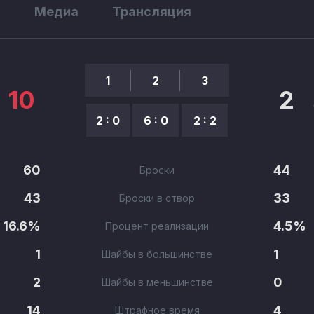
ы
Медиа
Трансляция
1
2
3
10
2
2 : 0
6 : 0
2 : 2
60
44
Броски
43
33
Броски в створ
16.6%
4.5%
Процент реализации
1
1
Шайбы в большинстве
2
0
Шайбы в меньшинстве
14
4
Штрафное время