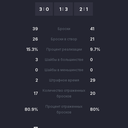
3 : 0
1 : 3
2 : 1
39
41
Броски
26
21
Броски в створ
15.3%
9.7%
Процент реализации
3
0
Шайбы в большинстве
0
0
Шайбы в меньшинстве
2
29
Штрафное время
Количество отраженных
17
20
бросков
Процент отраженных
80.9%
80%
бросков