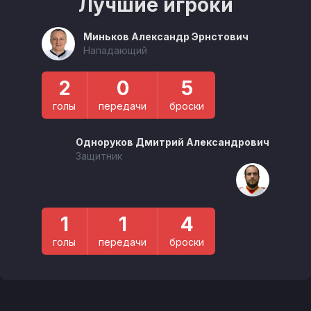
Лучшие игроки
Миньков Александр Эрнстович
Нападающий
2
0
5
голы
передачи
броски
Одноруков Дмитрий Александрович
Защитник
1
1
4
голы
передачи
броски