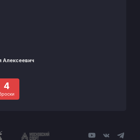
я Алексеевич
4
броски