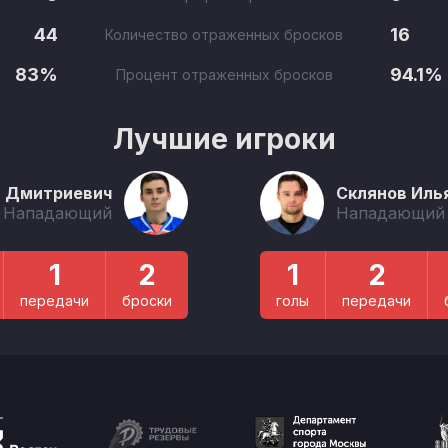
44
16
Количество отраженных бросков
83%
94.1%
Процент отраженных бросков
Лучшие игроки
й Дмитриевич
Склянов Иль
Нападающий
Нападающий
1
2
1
2
передачи
броски
голы
передачи