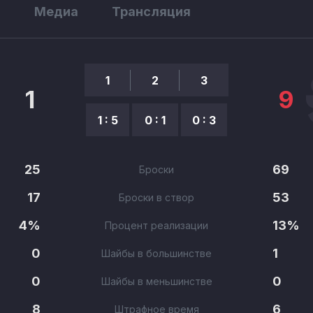
ы
Медиа
Трансляция
1
2
3
1
9
1 : 5
0 : 1
0 : 3
25
69
Броски
17
53
Броски в створ
4%
13%
Процент реализации
0
1
Шайбы в большинстве
0
0
Шайбы в меньшинстве
8
6
Штрафное время