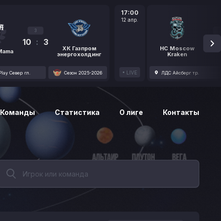
17:00
12 апр.
3
10
:
3
1
ХК Газпром
HC Moscow
 Mama
энергохолдинг
Kraken
LIVE
lay Север гл.
Сезон 2025-2026
ЛДС Айсберг тр.
Команды
Статистика
О лиге
Контакты