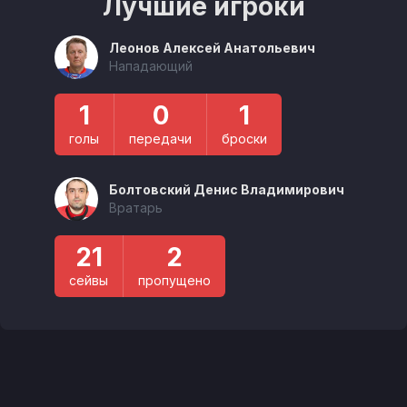
Лучшие игроки
Леонов Алексей Анатольевич
Нападающий
1
0
1
голы
передачи
броски
Болтовский Денис Владимирович
Вратарь
21
2
сейвы
пропущено