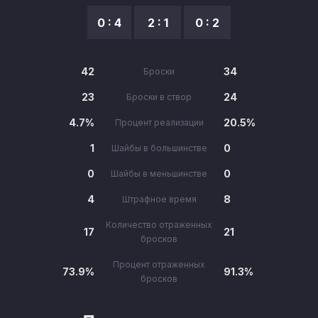
0 : 4
2 : 1
0 : 2
42
34
Броски
23
24
Броски в створ
4.7%
20.5%
Процент реализации
1
0
Шайбы в большинстве
0
0
Шайбы в меньшинстве
4
8
Штрафное время
Количество отраженных
17
21
бросков
Процент отраженных
73.9%
91.3%
бросков