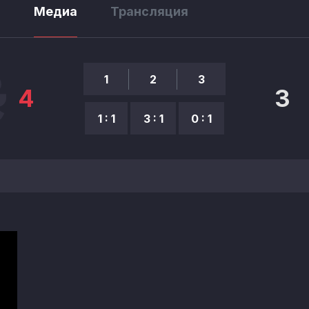
ы
Медиа
Трансляция
1
2
3
4
3
1 : 1
3 : 1
0 : 1