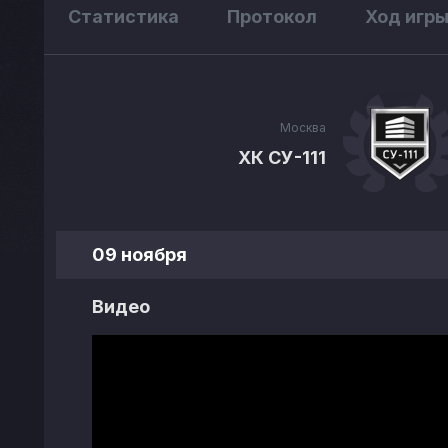
Статистика
Протокол
Ход игр
Москва
ХК СУ-111
09 ноября
Видео