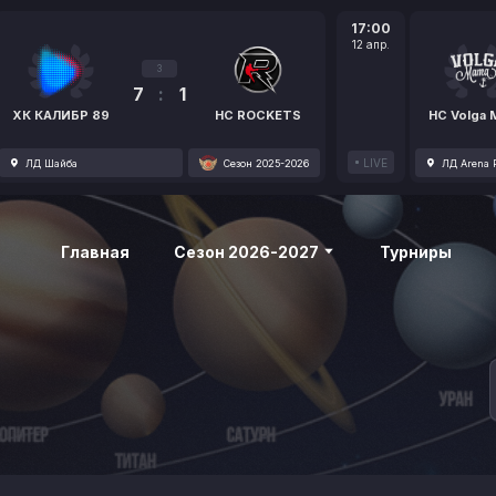
17:00
12 апр.
3
7
:
1
ХК КАЛИБР 89
HC ROCKETS
HC Volga
LIVE
ЛД Шайба
Сезон 2025-2026
ЛД Arena P
Главная
Сезон 2026-2027
Турниры