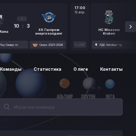
17:00
12 апр.
3
10
:
3
1
ХК Газпром
HC Moscow
 Mama
энергохолдинг
Kraken
LIVE
lay Север гл.
Сезон 2025-2026
ЛДС Айсберг тр.
Команды
Статистика
О лиге
Контакты