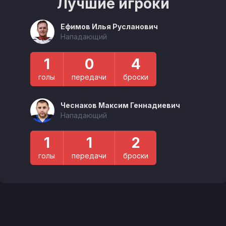
Лучшие игроки
Ефимов Илья Русланович
Нападающий
1
0
4
голы
передачи
броски
Чеснаков Максим Геннадиевич
Нападающий
1
1
2
голы
передачи
броски