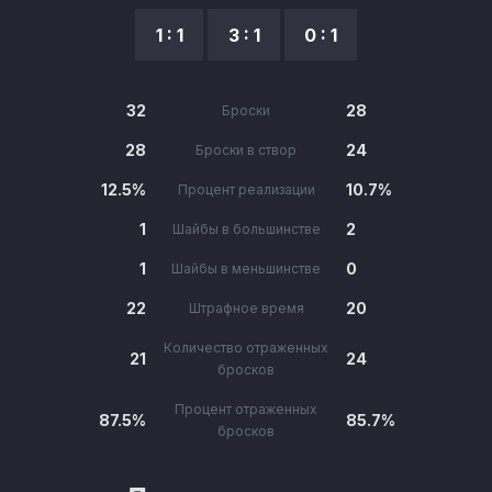
1 : 1
3 : 1
0 : 1
32
28
Броски
28
24
Броски в створ
12.5%
10.7%
Процент реализации
1
2
Шайбы в большинстве
1
0
Шайбы в меньшинстве
22
20
Штрафное время
Количество отраженных
21
24
бросков
Процент отраженных
87.5%
85.7%
бросков