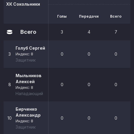
ХК Сокольники
Голы
Передачи
Всего
р
Всего
3
4
7
Голуб Сергей
3
0
0
0
Индекс: 8
Защитник
Мыльников
Алексей
8
0
0
0
Индекс: 8
Нападающий
Бирченко
Александр
10
0
0
0
Индекс: 8
Защитник