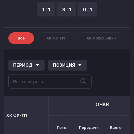
1 : 1
3 : 1
0 : 1
Все
ХК СУ-111
ХК Сокольники
ПЕРИОД
ПОЗИЦИЯ
ОЧКИ
ХК СУ-111
Голы
Передачи
Всего
р