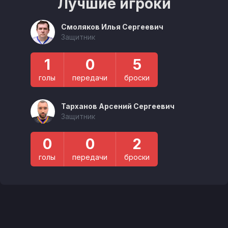
Лучшие игроки
Смоляков Илья Сергеевич
Защитник
1
0
5
голы
передачи
броски
Тарханов Арсений Сергеевич
Защитник
0
0
2
голы
передачи
броски