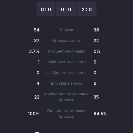
0 : 0
0 : 0
2 : 0
54
38
Броски
37
22
Броски в створ
3.7%
0%
Процент реализации
1
0
Шайбы в большинстве
0
0
Шайбы в меньшинстве
4
6
Штрафное время
Количество отраженных
22
35
бросков
Процент отраженных
100%
94.5%
бросков