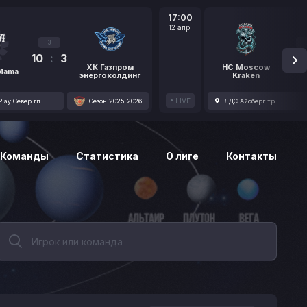
17:00
12 апр.
3
10
:
3
1
ХК Газпром
HC Moscow
 Mama
энергохолдинг
Kraken
LIVE
lay Север гл.
Сезон 2025-2026
ЛДС Айсберг тр.
Команды
Статистика
О лиге
Контакты