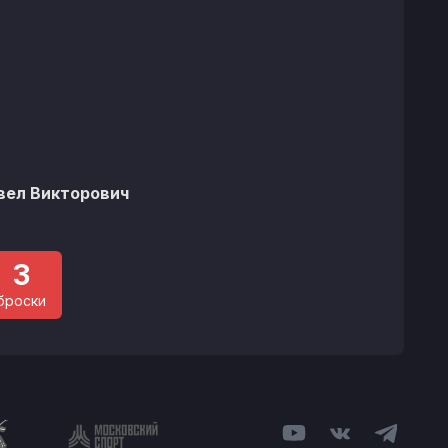
%
вел Викторович
3
броски