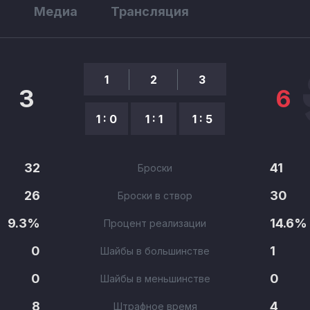
ы
Медиа
Трансляция
1
2
3
3
6
1 : 0
1 : 1
1 : 5
32
41
Броски
26
30
Броски в створ
9.3%
14.6%
Процент реализации
0
1
Шайбы в большинстве
0
0
Шайбы в меньшинстве
8
4
Штрафное время