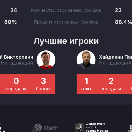
24
23
Количество отраженных бросков
80%
88.4
Процент отраженных бросков
Лучшие игроки
й Викторович
Хайдакин Па
Нападающий
Нападающий
0
3
1
2
передачи
броски
голы
передачи