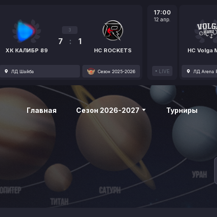
17:00
12 апр.
3
7
:
1
ХК КАЛИБР 89
HC ROCKETS
HC Volga
LIVE
ЛД Шайба
Сезон 2025-2026
ЛД Arena P
Главная
Сезон 2026-2027
Турниры