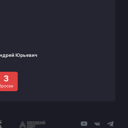
ндрей Юрьевич
3
броски