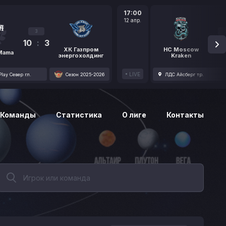
17:00
12 апр.
3
10
:
3
1
ХК Газпром
HC Moscow
 Mama
энергохолдинг
Kraken
LIVE
lay Север гл.
Сезон 2025-2026
ЛДС Айсберг тр.
Команды
Статистика
О лиге
Контакты