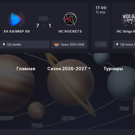
17:00
12 апр.
3
7
:
1
ХК КАЛИБР 89
HC ROCKETS
HC Volga
LIVE
ЛД Шайба
Сезон 2025-2026
ЛД Arena P
Главная
Сезон 2026-2027
Турниры