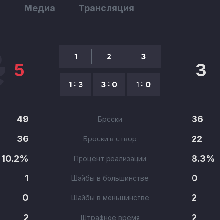
ы
Медиа
Трансляция
1
2
3
5
3
1 : 3
3 : 0
1 : 0
49
36
Броски
36
22
Броски в створ
10.2%
8.3%
Процент реализации
1
0
Шайбы в большинстве
0
2
Шайбы в меньшинстве
2
2
Штрафное время