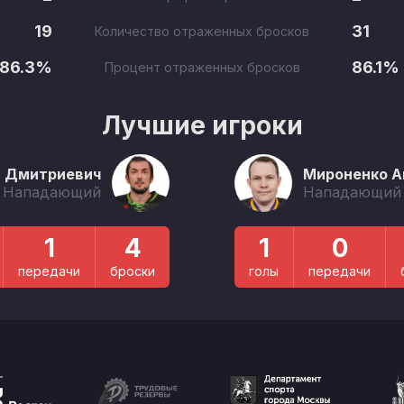
19
31
Количество отраженных бросков
86.3%
86.1%
Процент отраженных бросков
Лучшие игроки
в Дмитриевич
Мироненко А
Нападающий
Нападающий
1
4
1
0
передачи
броски
голы
передачи