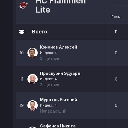
HC Flammen
Lite
Голы
Всего
11
Кононов Алексей
10
0
Индекс: 4
Защитник
Проскурин Эдуард
11
0
Индекс: 4
Защитник
Муратов Евгений
19
0
Индекс: 4
Нападающий
Сафонов Никита