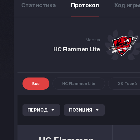
Статистика
Протокол
Ход игр
Москва
HC Flammen Lite
Все
HC Flammen Lite
ХК Торий
ПЕРИОД
ПОЗИЦИЯ