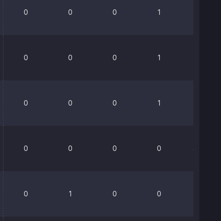
0
0
0
1
0%
0
0
0
1
76.2%
0
0
0
1
0%
0
0
0
0
42.9%
0
1
0
0
0%