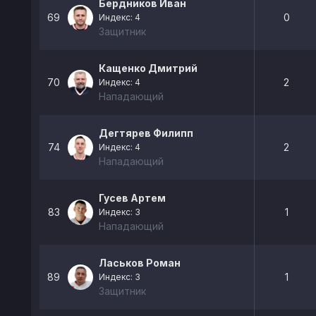
Бердников Иван
69
0
Индекс: 4
Защитник
Кащенко Дмитрий
70
2
Индекс: 4
Нападающий
Дегтярев Филипп
74
2
Индекс: 4
Нападающий
Гусев Артем
83
1
Индекс: 3
Нападающий
Ласьков Роман
89
1
Индекс: 3
Защитник