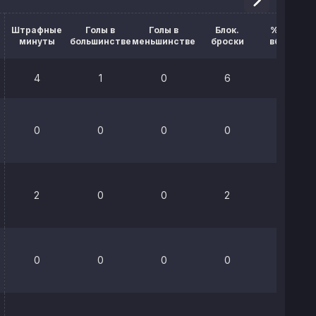
Штрафные
Голы в
Голы в
Блок.
% выигр.
минуты
большинстве
меньшинстве
броски
вбрасыв.
4
1
0
6
61.4%
0
0
0
0
0%
2
0
0
2
0%
0
0
0
0
0%