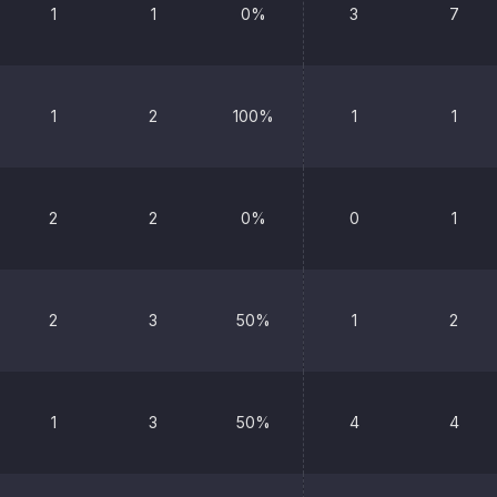
1
1
0%
3
7
1
2
100%
1
1
2
2
0%
0
1
2
3
50%
1
2
1
3
50%
4
4