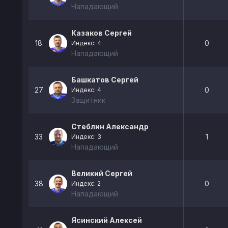
Нападающий
Казаков Сергей
18
0
Индекс: 4
Нападающий
Башкатов Сергей
27
0
Индекс: 4
Защитник
Стеблин Александр
33
1
Индекс: 3
Нападающий
Великий Сергей
38
0
Индекс: 2
Нападающий
Ясинский Алексей