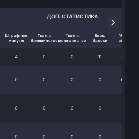
ДОП. СТАТИСТИКА
Штрафные
Голы в
Голы в
Блок.
% выигр.
минуты
большинстве
меньшинстве
броски
вбрасыв.
4
0
0
11
38.6%
0
0
0
0
66.7%
0
0
0
0
0%
0
0
0
0
0%