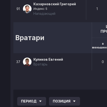
Казарновский Григорий
91
1
Индекс: 5
Нападающий
ПР
Вратари
в
меньшин
Куликов Евгений
37
0
Вратарь
ПЕРИОД
ПОЗИЦИЯ