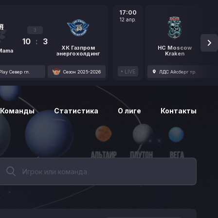
17:00
12 апр.
3
10
:
3
1
ХК Газпром
HC Moscow
 Mama
энергохолдинг
Kraken
LIVE
lay Север гл.
Сезон 2025-2026
ЛДС Айсберг тр.
Команды
Статистика
О лиге
Контакты