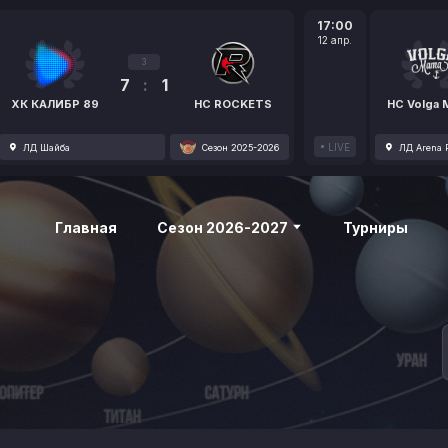
17:00
12 апр.
3
7
:
1
ХК КАЛИБР 89
HC ROCKETS
HC Volga
LIVE
ЛД Шайба
Сезон 2025-2026
ЛД Arena P
Главная
Сезон 2026-2027
Турниры