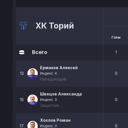
ХК Торий
Голы
Всего
1
Ермаков Алексей
13
0
Индекс: 4
Нападающий
Швецов Александр
15
0
Индекс: 3
Защитник
Хохлов Роман
17
0
Индекс: 3