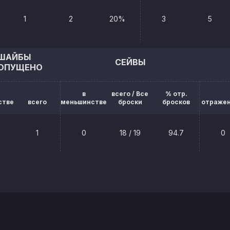
1
2
20%
3
5
ШАЙБЫ
СЕЙВЫ
ОПУЩЕНО
в
всего / Все
% отр.
стве
всего
меньшинстве
броски
бросков
отраже
1
0
18 / 19
94.7
0