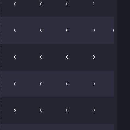
0
0
0
1
0%
0
0
0
0
66.7%
0
0
0
0
100%
0
0
0
0
0%
2
0
0
0
0%