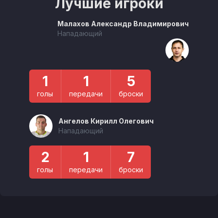
Лучшие игроки
Малахов Александр Владимирович
Нападающий
1
1
5
голы
передачи
броски
Ангелов Кирилл Олегович
Нападающий
2
1
7
голы
передачи
броски