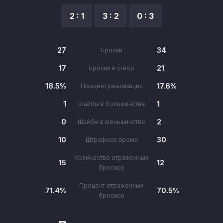
2 : 1
3 : 2
0 : 3
27
34
Броски
17
21
Броски в створ
18.5%
17.6%
Процент реализации
1
1
Шайбы в большинстве
0
2
Шайбы в меньшинстве
10
30
Штрафное время
Количество отраженных
15
12
бросков
Процент отраженных
71.4%
70.5%
бросков