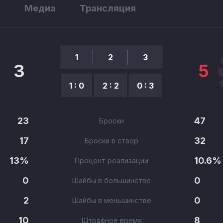
ы
Медиа
Трансляция
1
2
3
3
5
1 : 0
2 : 2
0 : 3
23
47
Броски
17
32
Броски в створ
13%
10.6%
Процент реализации
0
0
Шайбы в большинстве
2
0
Шайбы в меньшинстве
10
8
Штрафное время