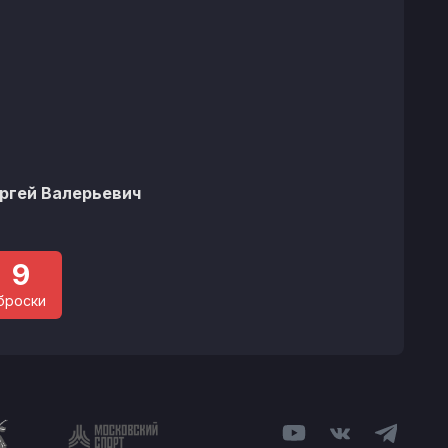
%
ргей Валерьевич
9
броски