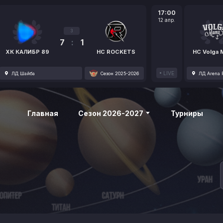
17:00
12 апр.
3
7
:
1
ХК КАЛИБР 89
HC ROCKETS
HC Volga
LIVE
ЛД Шайба
Сезон 2025-2026
ЛД Arena P
Главная
Сезон 2026-2027
Турниры