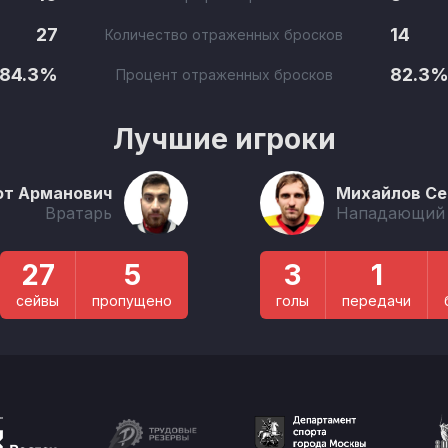
27
14
Количество отраженных бросков
84.3%
82.3
Процент отраженных бросков
Лучшие игроки
от Арманович
Михайлов Се
Вратарь
Нападающий
27
5
3
1
сейвы
пропущено
голы
передачи