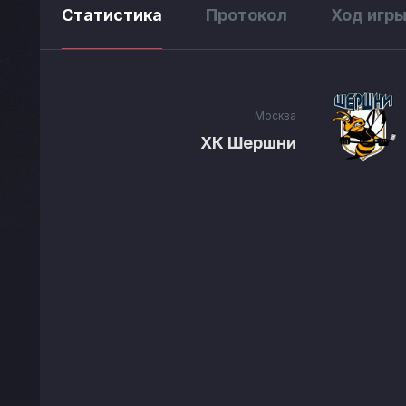
Статистика
Протокол
Ход игр
Москва
ХК Шершни