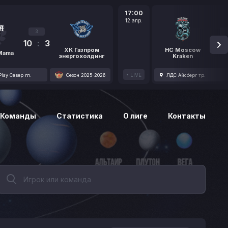
17:00
12 апр.
3
10
:
3
1
ХК Газпром
HC Moscow
 Mama
энергохолдинг
Kraken
LIVE
lay Север гл.
Сезон 2025-2026
ЛДС Айсберг тр.
Команды
Статистика
О лиге
Контакты