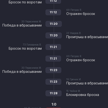
11:12
Бросок по воротам
69
Петров Я.
11:12
Отражен бросок
30
Герасимов М.
11:20
Победа в вбрасывании
23
Уваров В.
11:20
Проигрыш в вбрасывани
73
Голованов В.
11:21
Бросок по воротам
69
Петров Я.
11:21
Отражен бросок
30
Герасимов М.
11:23
Победа в вбрасывании
19
Гречин И.
11:23
Проигрыш в вбрасывани
15
Чайка М.
11:28
Блокировка броска
1:0