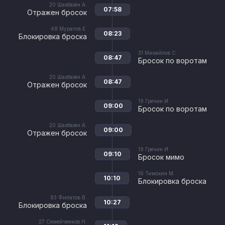
20
Шахбазян А.
07:58
Отражен бросок
48
Муратов Е.
08:23
Блокировка броска
31
Михайлов С.
08:47
Бросок по воротам
20
Шахбазян А.
08:47
Отражен бросок
19
Гречин И.
09:00
Бросок по воротам
20
Шахбазян А.
09:00
Отражен бросок
19
Гречин И.
09:10
Бросок мимо
16
Тимохин М.
10:10
Блокировка броска
83
Филатов В.
10:27
Блокировка броска
27
Семейченков Н.