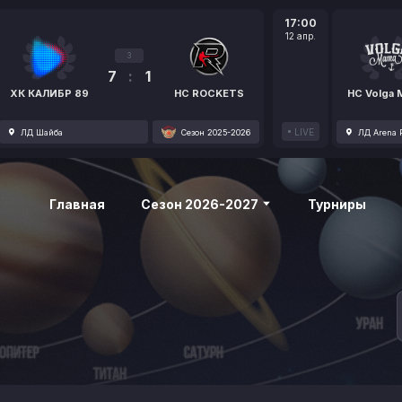
17:00
12 апр.
3
7
:
1
ХК КАЛИБР 89
HC ROCKETS
HC Volga
LIVE
ЛД Шайба
Сезон 2025-2026
ЛД Arena P
Главная
Сезон 2026-2027
Турниры