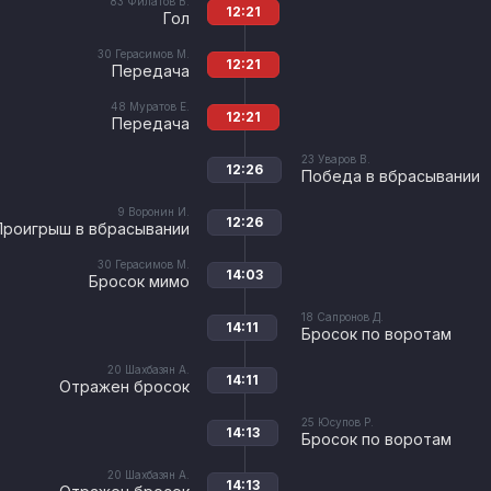
83
Филатов В.
12:21
Гол
30
Герасимов М.
12:21
Передача
48
Муратов Е.
12:21
Передача
23
Уваров В.
12:26
Победа в вбрасывании
9
Воронин И.
12:26
Проигрыш в вбрасывании
30
Герасимов М.
14:03
Бросок мимо
18
Сапронов Д.
14:11
Бросок по воротам
20
Шахбазян А.
14:11
Отражен бросок
25
Юсупов Р.
14:13
Бросок по воротам
20
Шахбазян А.
14:13