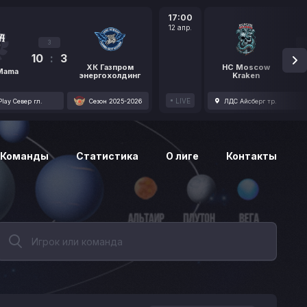
17:00
12 апр.
3
10
:
3
1
ХК Газпром
HC Moscow
 Mama
энергохолдинг
Kraken
LIVE
lay Север гл.
Сезон 2025-2026
ЛДС Айсберг тр.
Команды
Статистика
О лиге
Контакты