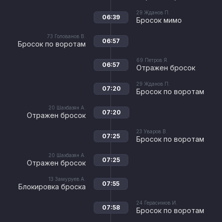
29
Жданов П.
06:39
Бросок мимо
73
Голованов В.
06:57
Бросок по воротам
69
Петров Я.
06:57
Отражен бросок
29
Жданов П.
07:20
Бросок по воротам
20
Шахбазян А.
07:20
Отражен бросок
23
Уваров В.
07:25
Бросок по воротам
20
Шахбазян А.
07:25
Отражен бросок
13
Замуруев А.
07:55
Блокировка броска
24
Герасимов И.
07:58
Бросок по воротам