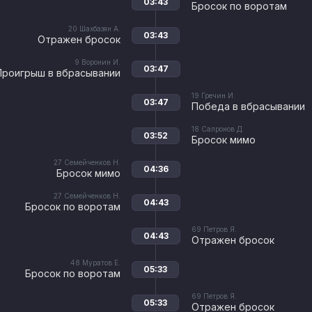
03:43
Бросок по воротам
20
Шахбазян А.
03:43
Отражен бросок
9
Воронин И.
03:47
Проигрыш в вбрасывании
19
Гречин И.
03:47
Победа в вбрасывании
18
Сапронов Д.
03:52
Бросок мимо
27
Семейченков Н.
04:36
Бросок мимо
27
Семейченков Н.
04:43
Бросок по воротам
69
Петров Я.
04:43
Отражен бросок
48
Муратов Е.
05:33
Бросок по воротам
69
Петров Я.
05:33
Отражен бросок