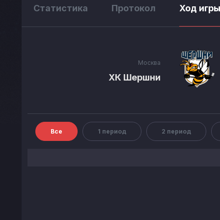
Статистика
Протокол
Ход игр
Москва
ХК Шершни
Все
1 период
2 период