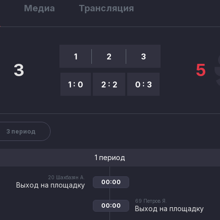
ы
Медиа
Трансляция
1
2
3
3
5
1 : 0
2 : 2
0 : 3
3 период
1 период
20
Шахбазян А.
00:00
Выход на площадку
69
Петров Я.
00:00
Выход на площадку