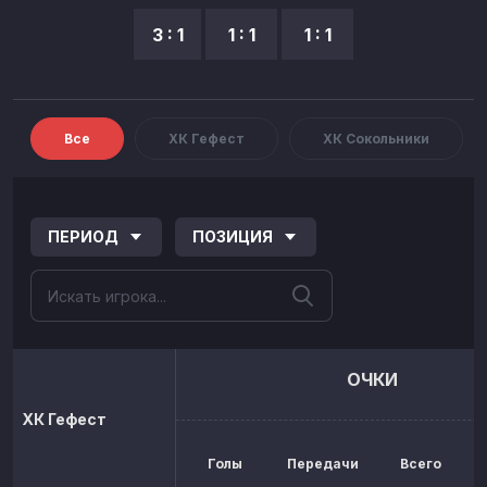
3 : 1
1 : 1
1 : 1
Все
ХК Гефест
ХК Сокольники
ПЕРИОД
ПОЗИЦИЯ
ОЧКИ
ХК Гефест
Голы
Передачи
Всего
р