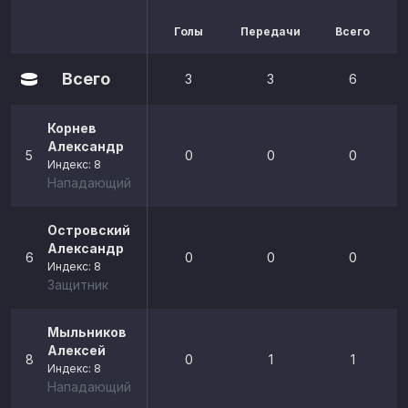
Голы
Передачи
Всего
р
Всего
3
3
6
Корнев
Александр
5
0
0
0
Индекс: 8
Нападающий
Островский
Александр
6
0
0
0
Индекс: 8
Защитник
Мыльников
Алексей
8
0
1
1
Индекс: 8
Нападающий