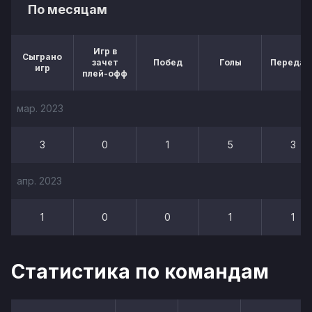
По месяцам
Игр в
Сыграно
зачет
Побед
Голы
Передач
игр
плей-офф
мар. 2023
3
0
1
5
3
апр. 2023
1
0
0
1
1
Статистика по командам