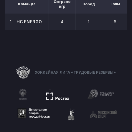
Сыграно
Команда
Побед
Голы
игр
1
HC ENERGO
4
1
6
ХОККЕЙНАЯ ЛИГА «ТРУДОВЫЕ РЕЗЕРВЫ»