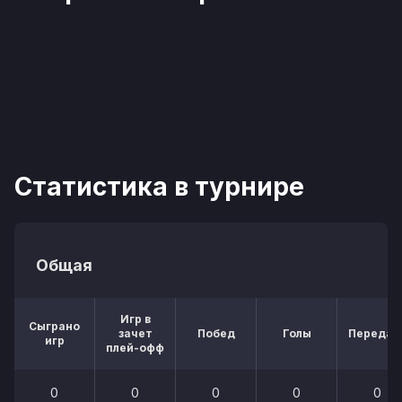
Статистика в турнире
Общая
Игр в
Сыграно
зачет
Побед
Голы
Передач
игр
плей-офф
0
0
0
0
0