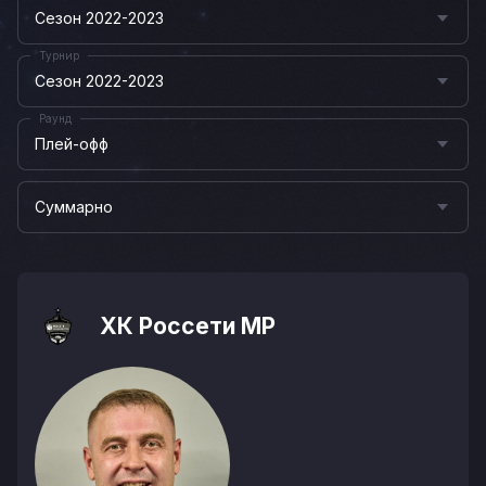
Сезон 2022-2023
Турнир
Сезон 2022-2023
Раунд
Плей-офф
Суммарно
ХК Россети МР