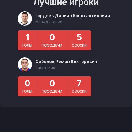
Лучшие игроки
Гордеев Даниил Константинович
Нападающий
1
0
5
голы
передачи
броски
Соболев Роман Викторович
Защитник
0
0
7
голы
передачи
броски