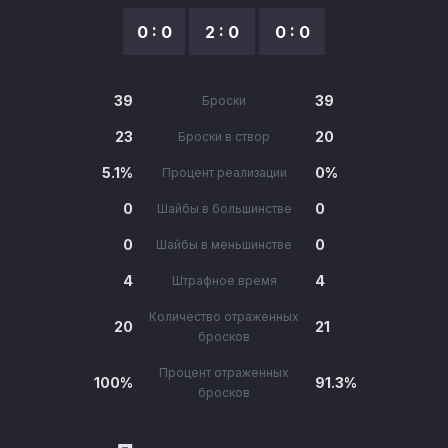
0 : 0
2 : 0
0 : 0
39
39
Броски
23
20
Броски в створ
5.1%
0%
Процент реализации
0
0
Шайбы в большинстве
0
0
Шайбы в меньшинстве
4
4
Штрафное время
Количество отраженных
20
21
бросков
Процент отраженных
100%
91.3%
бросков