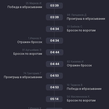
25
Марков И.
03:39
Победа в вбрасывании
98
Лапшаков Д.
03:39
Проигрыш в вбрасывании
33
Байков С.
04:34
Бросок по воротам
1
Иванов К.
04:34
Отражен бросок
91
Аргынбаев Э.
04:44
Бросок по воротам
82
Киселев И.
04:44
Отражен бросок
74
Григорьев Г.
04:53
Проигрыш в вбрасывании
10
Тарасов В.
04:53
Победа в вбрасывании
56
Масленников К.
05:14
Бросок по воротам
1
Иванов К.