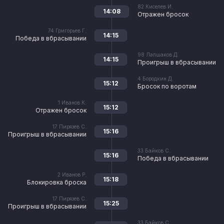
82
Киселев И.
14:08
Отражен бросок
74
Григорьев Г.
14:15
Победа в вбрасывании
98
Лапшаков Д.
14:15
Проигрыш в вбрасывании
4
Бородкин Д.
15:12
Бросок по воротам
1
Иванов К.
15:12
Отражен бросок
17
Пирязев С.
15:16
Проигрыш в вбрасывании
33
Байков С.
15:16
Победа в вбрасывании
2
Иванов Р.
15:18
Блокировка броска
17
Пирязев С.
15:25
Проигрыш в вбрасывании
33
Байков С.