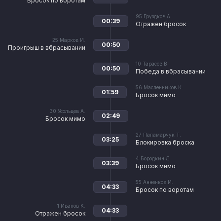
Бросок по воротам
95
Груздков А.
00:39
Отражен бросок
25
Марков И.
00:50
Проигрыш в вбрасывании
10
Тарасов В.
00:50
Победа в вбрасывании
56
Масленников К.
01:59
Бросок мимо
30
Усольцев А.
02:49
Бросок мимо
27
Паламарчук Т.
03:25
Блокировка броска
4
Бородкин Д.
03:39
Бросок мимо
55
Анненков И.
04:33
Бросок по воротам
1
Иванов К.
04:33
Отражен бросок