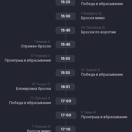
15:25
Победа в вбрасывании
4
Бородкин Д.
15:30
Бросок мимо
98
Лапшаков Д.
15:45
Бросок по воротам
1
Иванов К.
15:45
Отражен бросок
17
Пирязев С.
15:53
Проигрыш в вбрасывании
10
Тарасов В.
15:53
Победа в вбрасывании
81
Тыщук П.
16:51
Блокировка броска
77
Лапшин А.
17:00
Победа в вбрасывании
5
Таран И.
17:00
Проигрыш в вбрасывании
7
Поваров И.
17:10
Бросок мимо