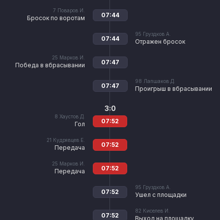
7
Поваров И.
07:44
Бросок по воротам
95
Груздков А.
07:44
Отражен бросок
25
Марков И.
07:47
Победа в вбрасывании
98
Лапшаков Д.
07:47
Проигрыш в вбрасывании
3:0
8
Хаустов Д.
07:52
Гол
21
Кудрявцев Е.
07:52
Передача
25
Марков И.
07:52
Передача
95
Груздков А.
07:52
Ушел с площадки
82
Киселев И.
07:52
Выход на площадку