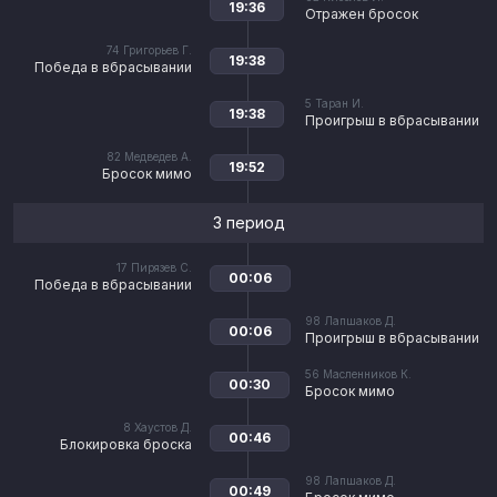
19:36
Отражен бросок
74
Григорьев Г.
19:38
Победа в вбрасывании
5
Таран И.
19:38
Проигрыш в вбрасывании
82
Медведев А.
19:52
Бросок мимо
3 период
17
Пирязев С.
00:06
Победа в вбрасывании
98
Лапшаков Д.
00:06
Проигрыш в вбрасывании
56
Масленников К.
00:30
Бросок мимо
8
Хаустов Д.
00:46
Блокировка броска
98
Лапшаков Д.
00:49