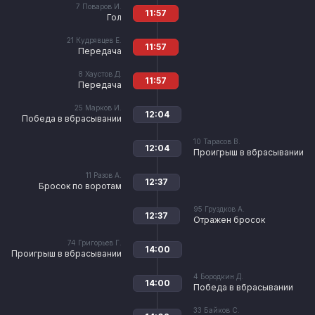
7
Поваров И.
11:57
Гол
21
Кудрявцев Е.
11:57
Передача
8
Хаустов Д.
11:57
Передача
25
Марков И.
12:04
Победа в вбрасывании
10
Тарасов В.
12:04
Проигрыш в вбрасывании
11
Разов А.
12:37
Бросок по воротам
95
Груздков А.
12:37
Отражен бросок
74
Григорьев Г.
14:00
Проигрыш в вбрасывании
4
Бородкин Д.
14:00
Победа в вбрасывании
33
Байков С.