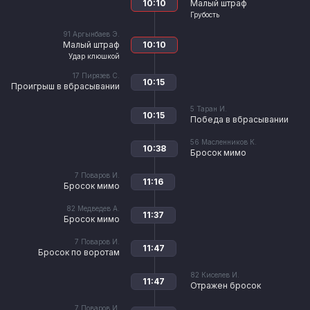
10:10
Малый штраф
Грубость
91
Аргынбаев Э.
Малый штраф
10:10
Удар клюшкой
17
Пирязев С.
10:15
Проигрыш в вбрасывании
5
Таран И.
10:15
Победа в вбрасывании
56
Масленников К.
10:38
Бросок мимо
7
Поваров И.
11:16
Бросок мимо
82
Медведев А.
11:37
Бросок мимо
7
Поваров И.
11:47
Бросок по воротам
82
Киселев И.
11:47
Отражен бросок
7
Поваров И.