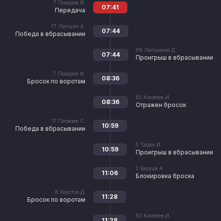
7
Поваров И.
07:41
Передача
77
Лапшин А.
07:44
Победа в вбрасывании
98
Лапшаков Д.
07:44
Проигрыш в вбрасывании
7
Поваров И.
08:36
Бросок по воротам
82
Киселев И.
08:36
Отражен бросок
17
Пирязев С.
10:59
Победа в вбрасывании
5
Таран И.
10:59
Проигрыш в вбрасывании
2
Харуца А.
11:06
Блокировка броска
8
Хаустов Д.
11:28
Бросок по воротам
82
Киселев И.
11:28