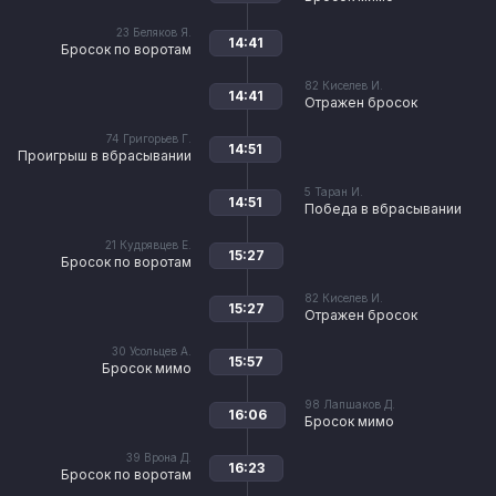
23
Беляков Я.
14:41
Бросок по воротам
82
Киселев И.
14:41
Отражен бросок
74
Григорьев Г.
14:51
Проигрыш в вбрасывании
5
Таран И.
14:51
Победа в вбрасывании
21
Кудрявцев Е.
15:27
Бросок по воротам
82
Киселев И.
15:27
Отражен бросок
30
Усольцев А.
15:57
Бросок мимо
98
Лапшаков Д.
16:06
Бросок мимо
39
Врона Д.
16:23
Бросок по воротам