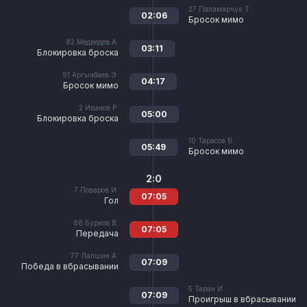
27
Паламарчук Т.
02:06
Бросок мимо
82
Медведев А.
03:11
Блокировка броска
91
Аргынбаев Э.
04:17
Бросок мимо
2
Иванов Р.
05:00
Блокировка броска
10
Тарасов В.
05:49
Бросок мимо
2:0
7
Поваров И.
07:05
Гол
88
Бурков В.
07:05
Передача
77
Лапшин А.
07:09
Победа в вбрасывании
5
Таран И.
07:09
Проигрыш в вбрасывании