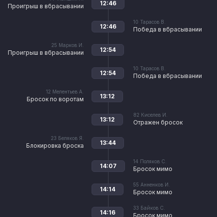
12:46
Проигрыш в вбрасывании
10
Тарасов В.
12:46
Победа в вбрасывании
25
Марков И.
12:54
Проигрыш в вбрасывании
10
Тарасов В.
12:54
Победа в вбрасывании
12
Мелентьев А.
13:12
Бросок по воротам
82
Киселев И.
13:12
Отражен бросок
23
Беляков Я.
13:44
Блокировка броска
14
Поляков С.
14:07
Бросок мимо
55
Анненков И.
14:14
Бросок мимо
33
Байков С.
14:16
Бросок мимо