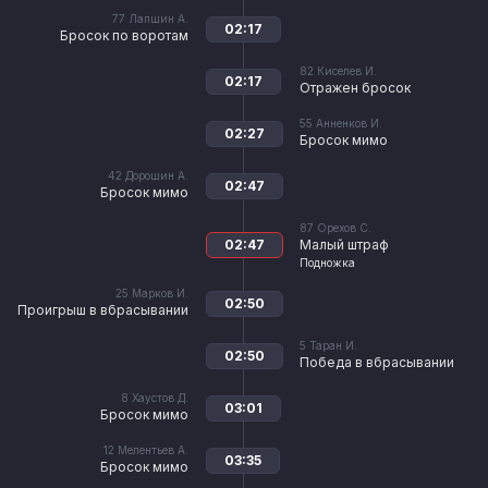
77
Лапшин А.
02:17
Бросок по воротам
82
Киселев И.
02:17
Отражен бросок
55
Анненков И.
02:27
Бросок мимо
42
Дорошин А.
02:47
Бросок мимо
87
Орехов С.
02:47
Малый штраф
Подножка
25
Марков И.
02:50
Проигрыш в вбрасывании
5
Таран И.
02:50
Победа в вбрасывании
8
Хаустов Д.
03:01
Бросок мимо
12
Мелентьев А.
03:35
Бросок мимо