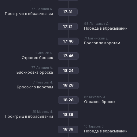
77
Лапшин А.
17:31
Проигрыш в вбрасывании
98
Лапшаков Д.
17:31
Победа в вбрасывании
71
Багинский Д.
17:46
Бросок по воротам
1
Иванов К.
17:46
Отражен бросок
77
Лапшин А.
18:24
Блокировка броска
7
Поваров И.
18:28
Бросок по воротам
82
Киселев И.
18:28
Отражен бросок
25
Марков И.
18:36
Проигрыш в вбрасывании
10
Тарасов В.
18:36
Победа в вбрасывании