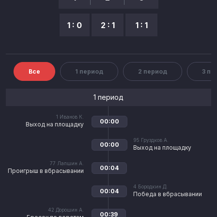
1 : 0
2 : 1
1 : 1
Все
1 период
2 период
3 пе
1 период
1
Иванов К.
00:00
Выход на площадку
95
Груздков А.
00:00
Выход на площадку
77
Лапшин А.
00:04
Проигрыш в вбрасывании
4
Бородкин Д.
00:04
Победа в вбрасывании
42
Дорошин А.
00:39