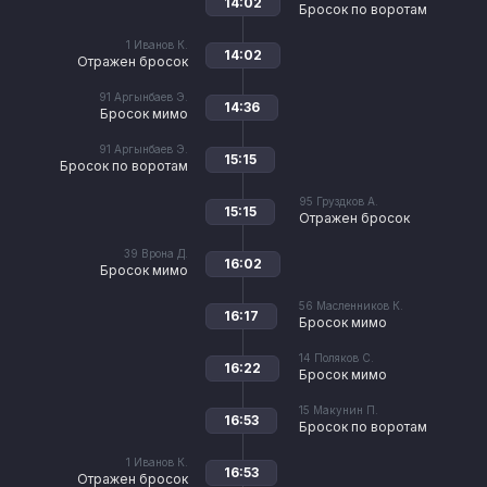
14:02
Бросок по воротам
1
Иванов К.
14:02
Отражен бросок
91
Аргынбаев Э.
14:36
Бросок мимо
91
Аргынбаев Э.
15:15
Бросок по воротам
95
Груздков А.
15:15
Отражен бросок
39
Врона Д.
16:02
Бросок мимо
56
Масленников К.
16:17
Бросок мимо
14
Поляков С.
16:22
Бросок мимо
15
Макунин П.
16:53
Бросок по воротам
1
Иванов К.
16:53
Отражен бросок