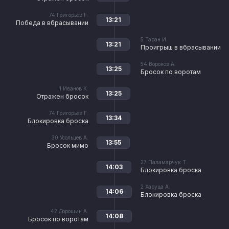
74
Григорьев Г.
13:21
Победа в вбрасывании
5
Таран И.
13:21
Проигрыш в вбрасывании
54
Воронов А.
13:25
Бросок по воротам
1
Иванов К.
13:25
Отражен бросок
74
Григорьев Г.
13:34
Блокировка броска
30
Усольцев А.
13:55
Бросок мимо
27
Паламарчук Т.
14:03
Блокировка броска
2
Харуца А.
14:06
Блокировка броска
42
Дорошин А.
14:08
Бросок по воротам