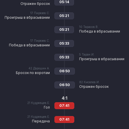
05:14
Отражен бросок
17
Пирязев С.
05:21
Проигрыш в вбрасывании
10
Тарасов В.
05:21
Победа в вбрасывании
17
Пирязев С.
05:33
Победа в вбрасывании
5
Таран И.
05:33
Проигрыш в вбрасывании
42
Дорошин А.
06:50
Бросок по воротам
82
Киселев И.
06:50
Отражен бросок
4:1
21
Кудрявцев Е.
07:41
Гол
21
Кудрявцев Е.
07:41
Передача