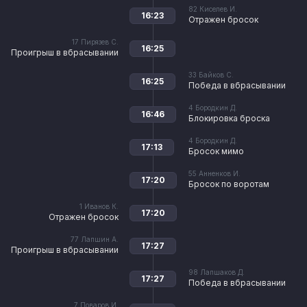
82
Киселев И.
16:23
Отражен бросок
17
Пирязев С.
16:25
Проигрыш в вбрасывании
33
Байков С.
16:25
Победа в вбрасывании
4
Бородкин Д.
16:46
Блокировка броска
4
Бородкин Д.
17:13
Бросок мимо
55
Анненков И.
17:20
Бросок по воротам
1
Иванов К.
17:20
Отражен бросок
77
Лапшин А.
17:27
Проигрыш в вбрасывании
98
Лапшаков Д.
17:27
Победа в вбрасывании
7
Поваров И.