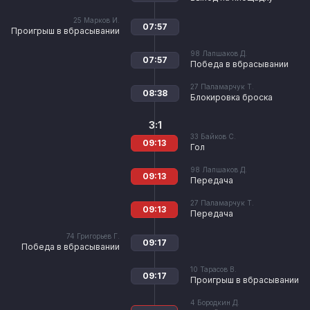
25
Марков И.
07:57
Проигрыш в вбрасывании
98
Лапшаков Д.
07:57
Победа в вбрасывании
27
Паламарчук Т.
08:38
Блокировка броска
3:1
33
Байков С.
09:13
Гол
98
Лапшаков Д.
09:13
Передача
27
Паламарчук Т.
09:13
Передача
74
Григорьев Г.
09:17
Победа в вбрасывании
10
Тарасов В.
09:17
Проигрыш в вбрасывании
4
Бородкин Д.