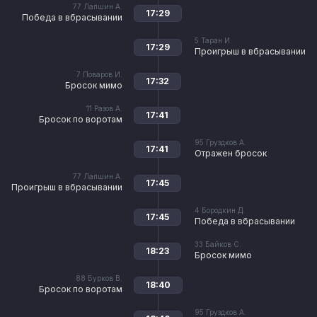
77
Лапшин А.
17:29
Победа в вбрасывании
5
Таран И.
17:29
Проигрыш в вбрасывании
7
Поваров И.
17:32
Бросок мимо
11
Разов А.
17:41
Бросок по воротам
95
Груздков А.
17:41
Отражен бросок
77
Лапшин А.
17:45
Проигрыш в вбрасывании
4
Бородкин Д.
17:45
Победа в вбрасывании
33
Байков С.
18:23
Бросок мимо
88
Бурков В.
18:40
Бросок по воротам
95
Груздков А.