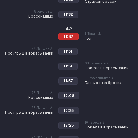
Отражен бросок
8
Хаустов Д.
11:32
Бросок мимо
4:2
5
Таран И.
11:47
Гол
77
Лапшин А.
11:51
Проигрыш в вбрасывании
98
Лапшаков Д.
11:51
Победа в вбрасывании
56
Масленников К.
11:57
Блокировка броска
77
Лапшин А.
12:08
Бросок мимо
77
Лапшин А.
12:25
Проигрыш в вбрасывании
10
Тарасов В.
12:25
Победа в вбрасывании
77
Лапшин А.