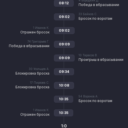
4
Бородкин Д.
08:12
Победа в вбрасывании
33
Байков С.
09:02
Бросок по воротам
1
Иванов К.
09:02
Отражен бросок
74
Григорьев Г.
09:09
Победа в вбрасывании
10
Тарасов В.
09:09
Проигрыш в вбрасывании
30
Усольцев А.
09:34
Блокировка броска
17
Пирязев С.
10:08
Блокировка броска
54
Воронов А.
10:35
Бросок по воротам
1
Иванов К.
10:35
Отражен бросок
1:0