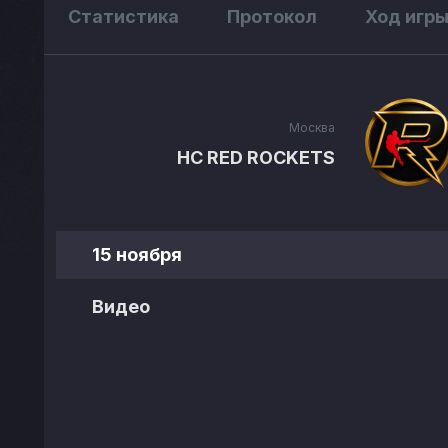
Статистика
Протокол
Ход игр
Москва
HC RED ROCKETS
15 ноября
Видео