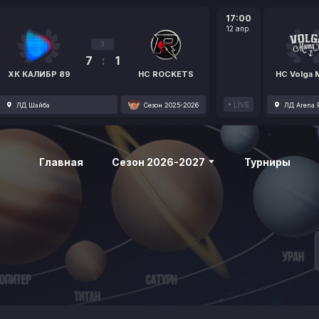
17:00
12 апр.
3
7
:
1
ХК КАЛИБР 89
HC ROCKETS
HC Volga
LIVE
ЛД Шайба
Сезон 2025-2026
ЛД Arena P
Главная
Сезон 2026-2027
Турниры