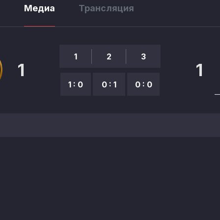
ы
Медиа
Трансляция
1
2
3
1
1
1 : 0
0 : 1
0 : 0