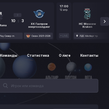
17:00
12 апр.
3
10
:
3
1
ХК Газпром
HC Moscow
 Mama
энергохолдинг
Kraken
LIVE
lay Север гл.
Сезон 2025-2026
ЛДС Айсберг тр.
Команды
Статистика
О лиге
Контакты