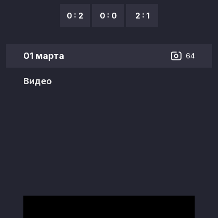
0 : 2
0 : 0
2 : 1
01 марта
64
Видео